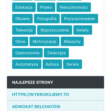
Edukacja
Prawo
Nieruchomości
Obuwie
Fotografia
Pozycjonowanie
Telewizja
Wypożyczalnia
Kwiaty
Okna
Motoryzacja
Maszyny
Gastronomia
Zwierzęta
Automatyka
Kultura
Serwis
NAJLEPSZE STRONY
HTTPS://WYDRUKUJEMY.TO
ADWOKAT BEŁCHATÓW