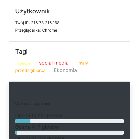
Użytkownik
T
w
ó
j
I
P: 216.73.216.168
P
r
z
e
g
l
ą
d
a
r
k
a: Chrome
Tagi
social media
mały
karteczka
Ekonomia
przedsiębiorca
Ankieta
O
c
e
ń
n
a
s
z
ą
s
t
r
o
n
ę
!
O
c
e
n
a 5: 60 głosów
O
c
e
n
a 4: 7 głosów
O
c
e
n
a 3: 107 głosów