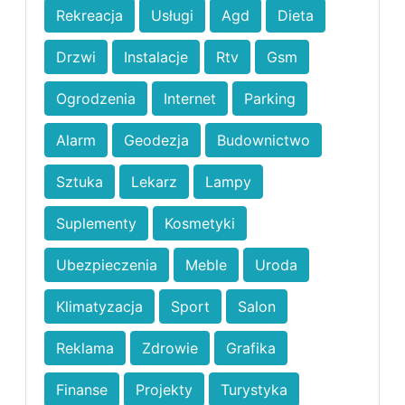
Rekreacja
Usługi
Agd
Dieta
Drzwi
Instalacje
Rtv
Gsm
Ogrodzenia
Internet
Parking
Alarm
Geodezja
Budownictwo
Sztuka
Lekarz
Lampy
Suplementy
Kosmetyki
Ubezpieczenia
Meble
Uroda
Klimatyzacja
Sport
Salon
Reklama
Zdrowie
Grafika
Finanse
Projekty
Turystyka