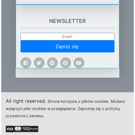
NEWSLETTER
Zapisz się
All right reserved.
Strona
k
o
r
z
y
s
t
a z plików cookies.
M
o
ż
e
s
z
w
y
ł
ą
c
z
y
ć
p
l
i
k
i
c
o
o
k
i
e
s w przeglądarce.
Z
a
p
o
z
n
a
j
s
i
ę
z polityką
prywatności
s
e
r
w
i
s
u.