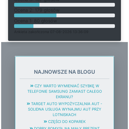
O
c
e
n
a 2: 179 głosów
O
c
e
n
a 1: 80 głosów
Ankieta
z
a
k
o
ń
c
z
o
n
a 07-08-2026 13:36:09
NAJNOWSZE NA BLOGU
CZY WARTO WYMIENIAĆ SZYBKĘ W
TELEFONIE SAMSUNG ZAMIAST CAŁEGO
EKRANU?
TARGET AUTO WYPOŻYCZALNIA AUT -
SOLIDNA USŁUGA WYNAJMU AUT PRZY
LOTNISKACH
CZĘŚCI DO KOPAREK
DOBRY POMYSŁ NA MAŁY PREZENT