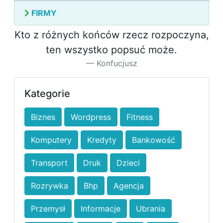
FIRMY
Kto z różnych końców rzecz rozpoczyna,
ten wszystko popsuć może.
Konfucjusz
Kategorie
Biznes
Wordpress
Fitness
Komputery
Kredyty
Bankowość
Transport
Druk
Dzieci
Rozrywka
Bhp
Agencja
Przemysł
Informacje
Ubrania