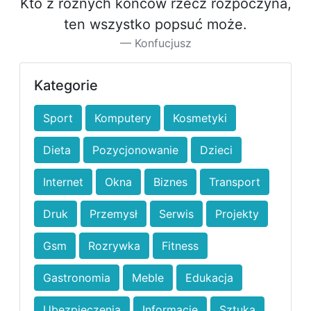
Kto z różnych końców rzecz rozpoczyna,
ten wszystko popsuć może.
Konfucjusz
Kategorie
Sport
Komputery
Kosmetyki
Dieta
Pozycjonowanie
Dzieci
Internet
Okna
Biznes
Transport
Druk
Przemysł
Serwis
Projekty
Gsm
Rozrywka
Fitness
Gastronomia
Meble
Edukacja
Ubezpieczenia
Informacje
Sztuka