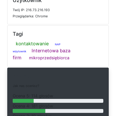
Użytkownik
T
w
ó
j
I
P: 216.73.216.193
P
r
z
e
g
l
ą
d
a
r
k
a: Chrome
Tagi
kontaktowanie
NAP
Internetowa baza
wizytownik
firm
mikroprzedsiębiorca
Ankieta
J
a
k
n
a
s
o
c
e
n
i
s
z
?
O
c
e
n
a 5: 114 głosów
O
c
e
n
a 4: 181 głosów