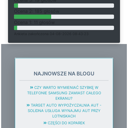
O
c
e
n
a 3: 19 głosów
O
c
e
n
a 2: 185 głosów
O
c
e
n
a 1: 11 głosów
Ankieta
z
a
k
o
ń
c
z
o
n
a 04-08-2026 08:43:23
NAJNOWSZE NA BLOGU
CZY WARTO WYMIENIAĆ SZYBKĘ W
TELEFONIE SAMSUNG ZAMIAST CAŁEGO
EKRANU?
TARGET AUTO WYPOŻYCZALNIA AUT -
SOLIDNA USŁUGA WYNAJMU AUT PRZY
LOTNISKACH
CZĘŚCI DO KOPAREK