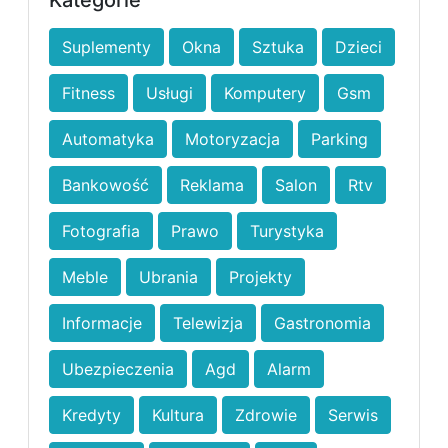
Kategorie
Suplementy
Okna
Sztuka
Dzieci
Fitness
Usługi
Komputery
Gsm
Automatyka
Motoryzacja
Parking
Bankowość
Reklama
Salon
Rtv
Fotografia
Prawo
Turystyka
Meble
Ubrania
Projekty
Informacje
Telewizja
Gastronomia
Ubezpieczenia
Agd
Alarm
Kredyty
Kultura
Zdrowie
Serwis