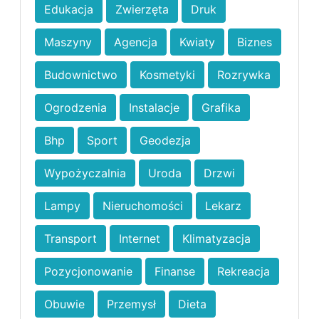
Edukacja
Zwierzęta
Druk
Maszyny
Agencja
Kwiaty
Biznes
Budownictwo
Kosmetyki
Rozrywka
Ogrodzenia
Instalacje
Grafika
Bhp
Sport
Geodezja
Wypożyczalnia
Uroda
Drzwi
Lampy
Nieruchomości
Lekarz
Transport
Internet
Klimatyzacja
Pozycjonowanie
Finanse
Rekreacja
Obuwie
Przemysł
Dieta