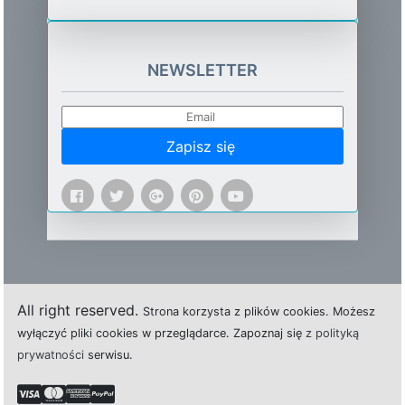
NEWSLETTER
Zapisz się
All right reserved.
Strona
k
o
r
z
y
s
t
a z plików cookies.
M
o
ż
e
s
z
w
y
ł
ą
c
z
y
ć
p
l
i
k
i
c
o
o
k
i
e
s w przeglądarce.
Z
a
p
o
z
n
a
j
s
i
ę
z polityką
prywatności
s
e
r
w
i
s
u.