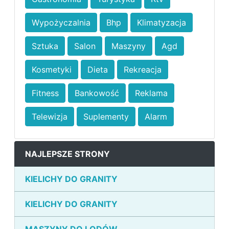
Wypożyczalnia
Bhp
Klimatyzacja
Sztuka
Salon
Maszyny
Agd
Kosmetyki
Dieta
Rekreacja
Fitness
Bankowość
Reklama
Telewizja
Suplementy
Alarm
NAJLEPSZE STRONY
KIELICHY DO GRANITY
KIELICHY DO GRANITY