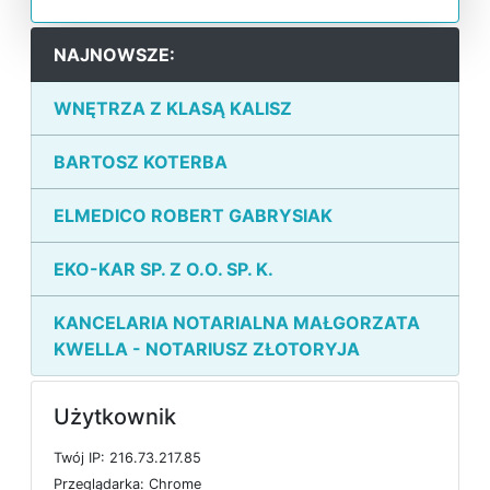
NAJNOWSZE:
WNĘTRZA Z KLASĄ KALISZ
BARTOSZ KOTERBA
ELMEDICO ROBERT GABRYSIAK
EKO-KAR SP. Z O.O. SP. K.
KANCELARIA NOTARIALNA MAŁGORZATA
KWELLA - NOTARIUSZ ZŁOTORYJA
Użytkownik
T
w
ó
j
I
P: 216.73.217.85
P
r
z
e
g
l
ą
d
a
r
k
a: Chrome