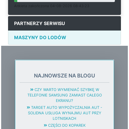
Ankieta
z
a
k
o
ń
c
z
o
n
a 04-08-2026 08:43:23
PARTNERZY SERWISU
MASZYNY DO LODÓW
NAJNOWSZE NA BLOGU
CZY WARTO WYMIENIAĆ SZYBKĘ W
TELEFONIE SAMSUNG ZAMIAST CAŁEGO
EKRANU?
TARGET AUTO WYPOŻYCZALNIA AUT -
SOLIDNA USŁUGA WYNAJMU AUT PRZY
LOTNISKACH
CZĘŚCI DO KOPAREK