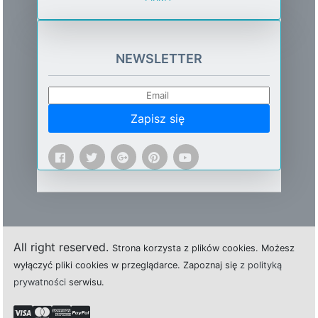
NEWSLETTER
Zapisz się
All right reserved.
Strona
k
o
r
z
y
s
t
a z plików cookies.
M
o
ż
e
s
z
w
y
ł
ą
c
z
y
ć
p
l
i
k
i
c
o
o
k
i
e
s w przeglądarce.
Z
a
p
o
z
n
a
j
s
i
ę
z polityką
prywatności
s
e
r
w
i
s
u.