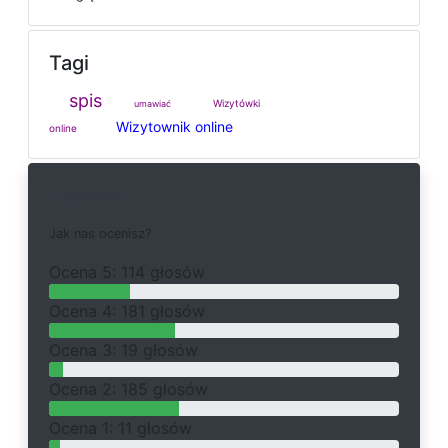
Tagi
spis
Wizytówki
umawiać
Wizytownik online
online
Ankieta
J
a
k
n
a
s
o
c
e
n
i
s
z
?
O
c
e
n
a 5: 114 głosów
O
c
e
n
a 4: 181 głosów
O
c
e
n
a 3: 19 głosów
O
c
e
n
a 2: 185 głosów
O
c
e
n
a 1: 11 głosów