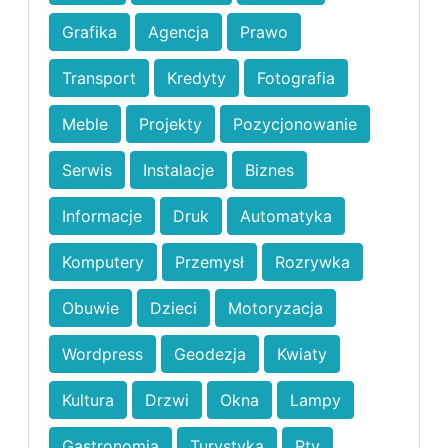
Grafika
Agencja
Prawo
Transport
Kredyty
Fotografia
Meble
Projekty
Pozycjonowanie
Serwis
Instalacje
Biznes
Informacje
Druk
Automatyka
Komputery
Przemysł
Rozrywka
Obuwie
Dzieci
Motoryzacja
Wordpress
Geodezja
Kwiaty
Kultura
Drzwi
Okna
Lampy
Gastronomia
Turystyka
Rtv