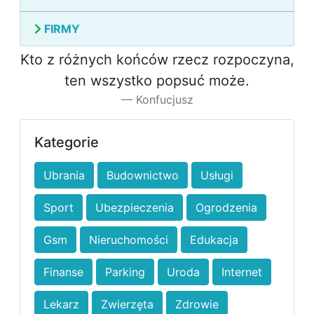
FIRMY
Kto z różnych końców rzecz rozpoczyna,
ten wszystko popsuć może.
Konfucjusz
Kategorie
Ubrania
Budownictwo
Usługi
Sport
Ubezpieczenia
Ogrodzenia
Gsm
Nieruchomości
Edukacja
Finanse
Parking
Uroda
Internet
Lekarz
Zwierzęta
Zdrowie