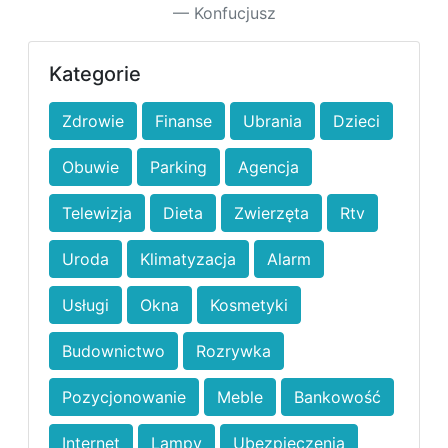
Konfucjusz
Kategorie
Zdrowie
Finanse
Ubrania
Dzieci
Obuwie
Parking
Agencja
Telewizja
Dieta
Zwierzęta
Rtv
Uroda
Klimatyzacja
Alarm
Usługi
Okna
Kosmetyki
Budownictwo
Rozrywka
Pozycjonowanie
Meble
Bankowość
Internet
Lampy
Ubezpieczenia