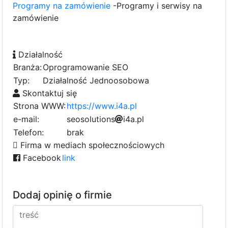
Programy na zamówienie
-Programy i serwisy na
zamówienie
Działalność
Branża:
Oprogramowanie SEO
Typ:
Działalność Jednoosobowa
Skontaktuj się
Strona WWW:
https://www.i4a.pl
e-mail:
s
e
o
s
o
l
u
t
i
o
n
s
i
4
a
.
p
l
Telefon:
brak
Firma w mediach społecznościowych
Facebook
link
Dodaj opinię o firmie