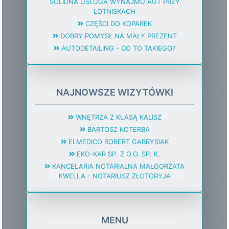
SOLIDNA USŁUGA WYNAJMU AUT PRZY
LOTNISKACH
CZĘŚCI DO KOPAREK
DOBRY POMYSŁ NA MAŁY PREZENT
AUTODETAILING - CO TO TAKIEGO?
NAJNOWSZE WIZYTÓWKI
WNĘTRZA Z KLASĄ KALISZ
BARTOSZ KOTERBA
ELMEDICO ROBERT GABRYSIAK
EKO-KAR SP. Z O.O. SP. K.
KANCELARIA NOTARIALNA MAŁGORZATA
KWELLA - NOTARIUSZ ZŁOTORYJA
MENU