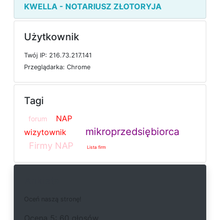
KWELLA - NOTARIUSZ ZŁOTORYJA
Użytkownik
T
w
ó
j
I
P: 216.73.217.141
P
r
z
e
g
l
ą
d
a
r
k
a: Chrome
Tagi
NAP
forum
mikroprzedsiębiorca
wizytownik
Firmy NAP
Lista firm
Ankieta
O
c
e
ń
n
a
s
z
ą
s
t
r
o
n
ę
!
O
c
e
n
a 5: 60 głosów