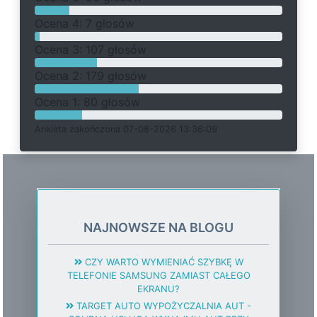
O
c
e
n
a 4: 7 głosów
O
c
e
n
a 3: 107 głosów
O
c
e
n
a 2: 179 głosów
O
c
e
n
a 1: 80 głosów
Ankieta
z
a
k
o
ń
c
z
o
n
a 07-08-2026 13:36:09
NAJNOWSZE NA BLOGU
CZY WARTO WYMIENIAĆ SZYBKĘ W
TELEFONIE SAMSUNG ZAMIAST CAŁEGO
EKRANU?
TARGET AUTO WYPOŻYCZALNIA AUT -