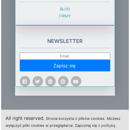
BLOG
FIRMY
NEWSLETTER
Zapisz się
All right reserved.
Strona
k
o
r
z
y
s
t
a z plików cookies.
M
o
ż
e
s
z
w
y
ł
ą
c
z
y
ć
p
l
i
k
i
c
o
o
k
i
e
s w przeglądarce.
Z
a
p
o
z
n
a
j
s
i
ę
z polityką