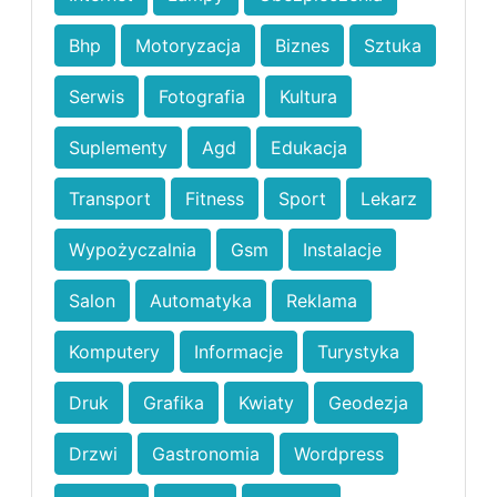
Bhp
Motoryzacja
Biznes
Sztuka
Serwis
Fotografia
Kultura
Suplementy
Agd
Edukacja
Transport
Fitness
Sport
Lekarz
Wypożyczalnia
Gsm
Instalacje
Salon
Automatyka
Reklama
Komputery
Informacje
Turystyka
Druk
Grafika
Kwiaty
Geodezja
Drzwi
Gastronomia
Wordpress