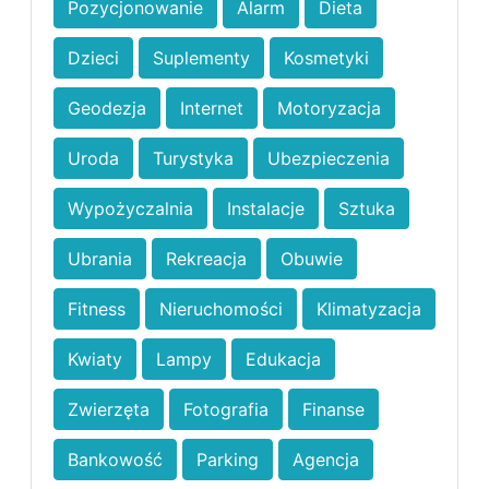
Pozycjonowanie
Alarm
Dieta
Dzieci
Suplementy
Kosmetyki
Geodezja
Internet
Motoryzacja
Uroda
Turystyka
Ubezpieczenia
Wypożyczalnia
Instalacje
Sztuka
Ubrania
Rekreacja
Obuwie
Fitness
Nieruchomości
Klimatyzacja
Kwiaty
Lampy
Edukacja
Zwierzęta
Fotografia
Finanse
Bankowość
Parking
Agencja