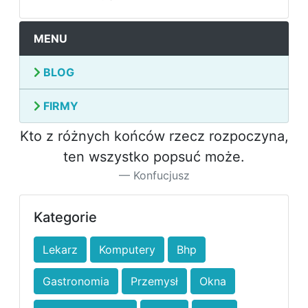
MENU
BLOG
FIRMY
Kto z różnych końców rzecz rozpoczyna,
ten wszystko popsuć może.
Konfucjusz
Kategorie
Lekarz
Komputery
Bhp
Gastronomia
Przemysł
Okna