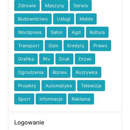
Zdrowie
Maszyny
Serwis
Budownictwo
Usługi
Meble
Wordpress
Salon
Agd
Kultura
Transport
Gsm
Kredyty
Prawo
Grafika
Rtv
Druk
Drzwi
Ogrodzenia
Biznes
Rozrywka
Projekty
Automatyka
Telewizja
Sport
Informacje
Reklama
Logowanie