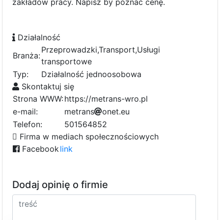
zakładów pracy. Napisz by poznać cenę.
Działalność
Przeprowadzki,Transport,Usługi
Branża:
transportowe
Typ:
Działalność jednoosobowa
Skontaktuj się
Strona WWW:
https://metrans-wro.pl
e-mail:
m
e
t
r
a
n
s
9
o
n
e
0
t
.
4
e
u
9
4
a
Telefon:
501564852
Firma w mediach społecznościowych
Facebook
link
Dodaj opinię o firmie