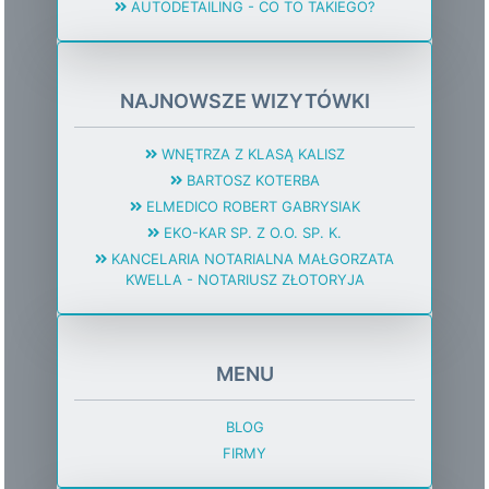
AUTODETAILING - CO TO TAKIEGO?
NAJNOWSZE WIZYTÓWKI
WNĘTRZA Z KLASĄ KALISZ
BARTOSZ KOTERBA
ELMEDICO ROBERT GABRYSIAK
EKO-KAR SP. Z O.O. SP. K.
KANCELARIA NOTARIALNA MAŁGORZATA
KWELLA - NOTARIUSZ ZŁOTORYJA
MENU
BLOG
FIRMY