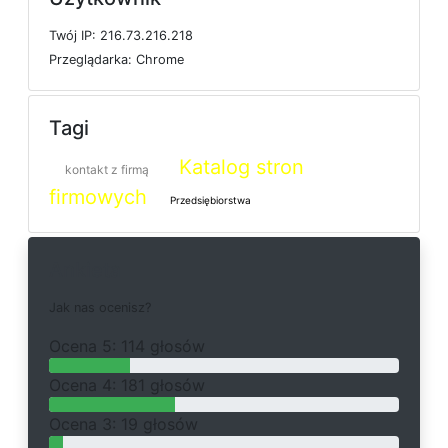
T
w
ó
j
I
P: 216.73.216.218
P
r
z
e
g
l
ą
d
a
r
k
a: Chrome
Tagi
Katalog stron
kontakt z firmą
firmowych
Przedsiębiorstwa
Ankieta
J
a
k
n
a
s
o
c
e
n
i
s
z
?
O
c
e
n
a 5: 114 głosów
O
c
e
n
a 4: 181 głosów
O
c
e
n
a 3: 19 głosów