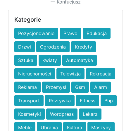
Konfucjusz
Kategorie
Pozycjonowanie
Prawo
Edukacja
Drzwi
Ogrodzenia
Kredyty
Sztuka
Kwiaty
Automatyka
Nieruchomości
Telewizja
Rekreacja
Reklama
Przemysł
Gsm
Alarm
Transport
Rozrywka
Fitness
Bhp
Kosmetyki
Wordpress
Lekarz
Meble
Ubrania
Kultura
Maszyny