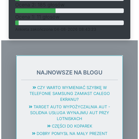
O
c
e
n
a 2: 185 głosów
O
c
e
n
a 1: 11 głosów
Ankieta
z
a
k
o
ń
c
z
o
n
a 04-08-2026 08:43:23
NAJNOWSZE NA BLOGU
CZY WARTO WYMIENIAĆ SZYBKĘ W
TELEFONIE SAMSUNG ZAMIAST CAŁEGO
EKRANU?
TARGET AUTO WYPOŻYCZALNIA AUT -
SOLIDNA USŁUGA WYNAJMU AUT PRZY
LOTNISKACH
CZĘŚCI DO KOPAREK
DOBRY POMYSŁ NA MAŁY PREZENT