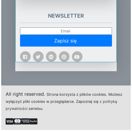
NEWSLETTER
Zapisz się
All right reserved.
Strona
k
o
r
z
y
s
t
a z plików cookies.
M
o
ż
e
s
z
w
y
ł
ą
c
z
y
ć
p
l
i
k
i
c
o
o
k
i
e
s w przeglądarce.
Z
a
p
o
z
n
a
j
s
i
ę
z polityką
prywatności
s
e
r
w
i
s
u.