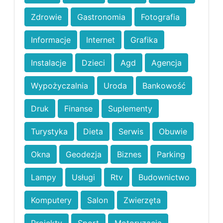
Zdrowie
Gastronomia
Fotografia
Informacje
Internet
Grafika
Instalacje
Dzieci
Agd
Agencja
Wypożyczalnia
Uroda
Bankowość
Druk
Finanse
Suplementy
Turystyka
Dieta
Serwis
Obuwie
Okna
Geodezja
Biznes
Parking
Lampy
Usługi
Rtv
Budownictwo
Komputery
Salon
Zwierzęta