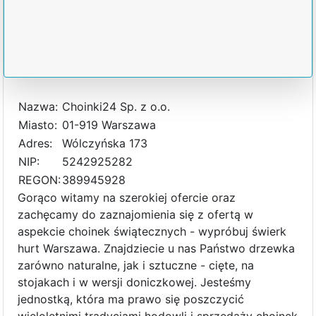
Nazwa:
Choinki24 Sp. z o.o.
Miasto:
01-919 Warszawa
Adres:
Wólczyńska 173
NIP:
5242925282
REGON:
389945928
Gorąco witamy na szerokiej ofercie oraz
zachęcamy do zaznajomienia się z ofertą w
aspekcie choinek świątecznych - wypróbuj świerk
hurt Warszawa. Znajdziecie u nas Państwo drzewka
zarówno naturalne, jak i sztuczne - cięte, na
stojakach i w wersji doniczkowej. Jesteśmy
jednostką, która ma prawo się poszczycić
wieloletnimi tradycjami hodowli i sprzedaży choinek