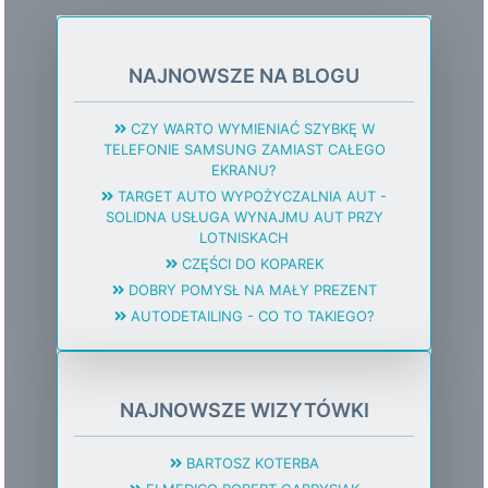
NAJNOWSZE NA BLOGU
CZY WARTO WYMIENIAĆ SZYBKĘ W
TELEFONIE SAMSUNG ZAMIAST CAŁEGO
EKRANU?
TARGET AUTO WYPOŻYCZALNIA AUT -
SOLIDNA USŁUGA WYNAJMU AUT PRZY
LOTNISKACH
CZĘŚCI DO KOPAREK
DOBRY POMYSŁ NA MAŁY PREZENT
AUTODETAILING - CO TO TAKIEGO?
NAJNOWSZE WIZYTÓWKI
BARTOSZ KOTERBA