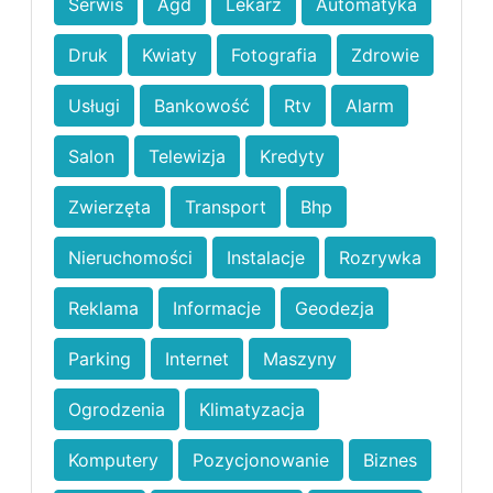
Serwis
Agd
Lekarz
Automatyka
Druk
Kwiaty
Fotografia
Zdrowie
Usługi
Bankowość
Rtv
Alarm
Salon
Telewizja
Kredyty
Zwierzęta
Transport
Bhp
Nieruchomości
Instalacje
Rozrywka
Reklama
Informacje
Geodezja
Parking
Internet
Maszyny
Ogrodzenia
Klimatyzacja
Komputery
Pozycjonowanie
Biznes