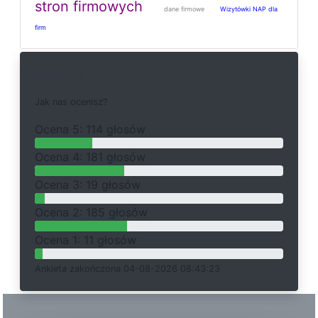
stron firmowych
dane firmowe
Wizytówki NAP dla
firm
Ankieta
J
a
k
n
a
s
o
c
e
n
i
s
z
?
O
c
e
n
a 5: 114 głosów
O
c
e
n
a 4: 181 głosów
O
c
e
n
a 3: 19 głosów
O
c
e
n
a 2: 185 głosów
O
c
e
n
a 1: 11 głosów
Ankieta
z
a
k
o
ń
c
z
o
n
a 04-08-2026 08:43:23