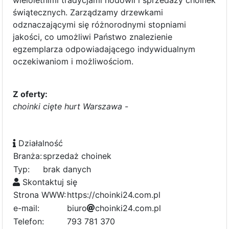
świątecznych. Zarządzamy drzewkami
odznaczającymi się różnorodnymi stopniami
jakości, co umożliwi Państwo znalezienie
egzemplarza odpowiadającego indywidualnym
oczekiwaniom i możliwościom.
Z oferty:
choinki cięte hurt Warszawa
-
Działalność
Branża:
sprzedaż choinek
Typ:
brak danych
Skontaktuj się
Strona WWW:
https://choinki24.com.pl
e-mail:
b
i
u
r
o
6
c
h
o
d
i
c
n
0
k
i
2
4
5
.
c
7
o
m
a
.
5
p
l
d
f
0
0
Telefon:
793 781 370