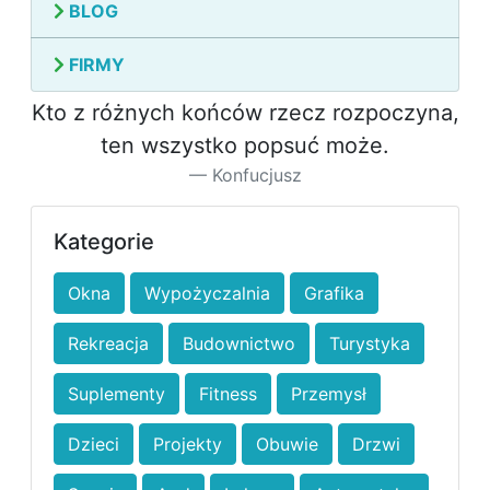
BLOG
FIRMY
Kto z różnych końców rzecz rozpoczyna,
ten wszystko popsuć może.
Konfucjusz
Kategorie
Okna
Wypożyczalnia
Grafika
Rekreacja
Budownictwo
Turystyka
Suplementy
Fitness
Przemysł
Dzieci
Projekty
Obuwie
Drzwi