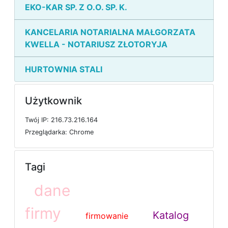
EKO-KAR SP. Z O.O. SP. K.
KANCELARIA NOTARIALNA MAŁGORZATA
KWELLA - NOTARIUSZ ZŁOTORYJA
HURTOWNIA STALI
Użytkownik
T
w
ó
j
I
P: 216.73.216.164
P
r
z
e
g
l
ą
d
a
r
k
a: Chrome
Tagi
dane
firmy
Katalog
firmowanie