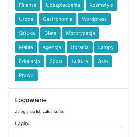
Finanse
Ubezpieczenia
Kosmetyki
Uroda
Gastronomia
Wordpress
Sztuka
Dieta
Motoryzacja
Meble
Agencja
Ubrania
Lampy
Edukacja
Sport
Kultura
Gsm
Prawo
Logowanie
Zaloguj się lub załóż konto
Login: