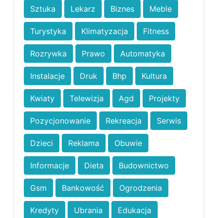
Sztuka
Lekarz
Biznes
Meble
Turystyka
Klimatyzacja
Fitness
Rozrywka
Prawo
Automatyka
Instalacje
Druk
Bhp
Kultura
Kwiaty
Telewizja
Agd
Projekty
Pozycjonowanie
Rekreacja
Serwis
Dzieci
Reklama
Obuwie
Informacje
Dieta
Budownictwo
Gsm
Bankowość
Ogrodzenia
Kredyty
Ubrania
Edukacja