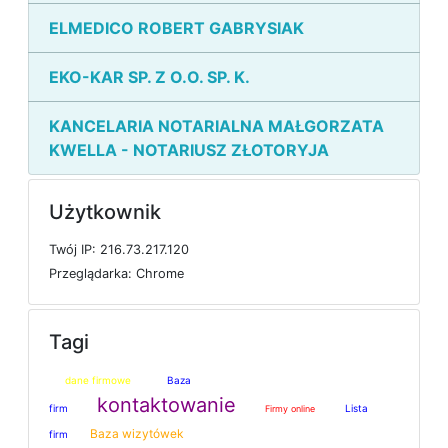
ELMEDICO ROBERT GABRYSIAK
EKO-KAR SP. Z O.O. SP. K.
KANCELARIA NOTARIALNA MAŁGORZATA
KWELLA - NOTARIUSZ ZŁOTORYJA
Użytkownik
T
w
ó
j
I
P: 216.73.217.120
P
r
z
e
g
l
ą
d
a
r
k
a: Chrome
Tagi
dane firmowe
Baza
kontaktowanie
firm
Lista
Firmy online
Baza wizytówek
firm