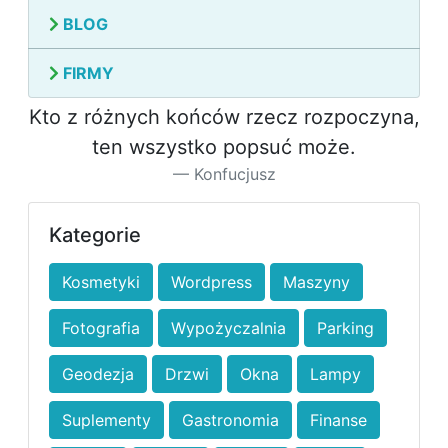
BLOG
FIRMY
Kto z różnych końców rzecz rozpoczyna,
ten wszystko popsuć może.
Konfucjusz
Kategorie
Kosmetyki
Wordpress
Maszyny
Fotografia
Wypożyczalnia
Parking
Geodezja
Drzwi
Okna
Lampy
Suplementy
Gastronomia
Finanse