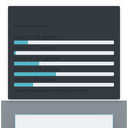
Ankieta
O
c
e
ń
n
a
s
z
ą
s
t
r
o
n
ę
!
O
c
e
n
a 5: 60 głosów
O
c
e
n
a 4: 7 głosów
O
c
e
n
a 3: 107 głosów
O
c
e
n
a 2: 179 głosów
O
c
e
n
a 1: 80 głosów
Ankieta
z
a
k
o
ń
c
z
o
n
a 07-08-2026 13:36:09