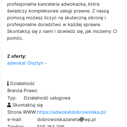
profesjonalna kancelaria adwokacka, która
świadczy kompleksowe usługi prawne. Z naszą
pomocą możesz liczyć na skuteczną obronę i
profesjonalne doradztwo w każdej sprawie.
Skontaktuj się z nami i dowiedz się, jak możemy Ci
pomóc.
Z oferty:
adwokat Olsztyn
-
Działalność
Branża:
Prawo
Typ:
Działalność usługowa
Skontaktuj się
Strona WWW:
https://adwokatdobrowolska.pl/
e-mail:
d
o
b
r
o
w
o
l
s
k
a
z
a
n
6
e
t
1
a
w
p
.
p
l
f
Telefon:
505 164 295