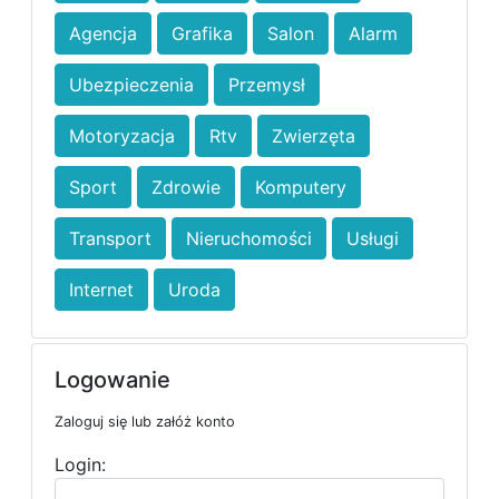
Agencja
Grafika
Salon
Alarm
Ubezpieczenia
Przemysł
Motoryzacja
Rtv
Zwierzęta
Sport
Zdrowie
Komputery
Transport
Nieruchomości
Usługi
Internet
Uroda
Logowanie
Zaloguj się lub załóż konto
Login: