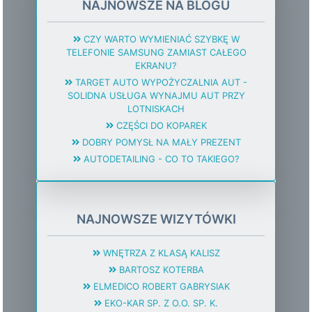
NAJNOWSZE NA BLOGU
CZY WARTO WYMIENIAĆ SZYBKĘ W
TELEFONIE SAMSUNG ZAMIAST CAŁEGO
EKRANU?
TARGET AUTO WYPOŻYCZALNIA AUT -
SOLIDNA USŁUGA WYNAJMU AUT PRZY
LOTNISKACH
CZĘŚCI DO KOPAREK
DOBRY POMYSŁ NA MAŁY PREZENT
AUTODETAILING - CO TO TAKIEGO?
NAJNOWSZE WIZYTÓWKI
WNĘTRZA Z KLASĄ KALISZ
BARTOSZ KOTERBA
ELMEDICO ROBERT GABRYSIAK
EKO-KAR SP. Z O.O. SP. K.