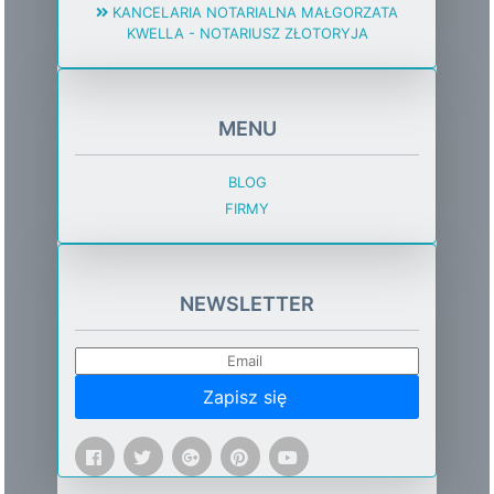
KANCELARIA NOTARIALNA MAŁGORZATA
KWELLA - NOTARIUSZ ZŁOTORYJA
MENU
BLOG
FIRMY
NEWSLETTER
Zapisz się