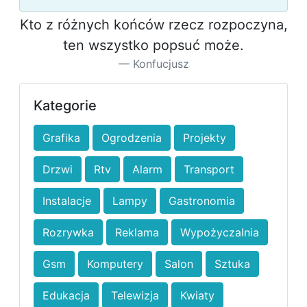
Kto z różnych końców rzecz rozpoczyna,
ten wszystko popsuć może.
Konfucjusz
Kategorie
Grafika
Ogrodzenia
Projekty
Drzwi
Rtv
Alarm
Transport
Instalacje
Lampy
Gastronomia
Rozrywka
Reklama
Wypożyczalnia
Gsm
Komputery
Salon
Sztuka
Edukacja
Telewizja
Kwiaty