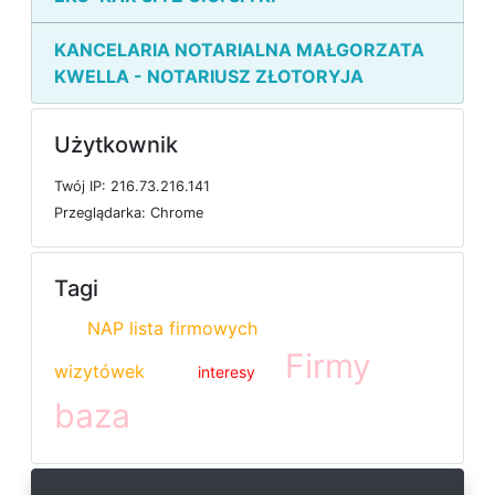
KANCELARIA NOTARIALNA MAŁGORZATA
KWELLA - NOTARIUSZ ZŁOTORYJA
Użytkownik
T
w
ó
j
I
P: 216.73.216.141
P
r
z
e
g
l
ą
d
a
r
k
a: Chrome
Tagi
NAP lista firmowych
Firmy
wizytówek
interesy
baza