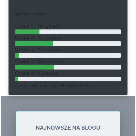
Ankieta
J
a
k
n
a
s
o
c
e
n
i
s
z
?
O
c
e
n
a 5: 114 głosów
O
c
e
n
a 4: 181 głosów
O
c
e
n
a 3: 19 głosów
O
c
e
n
a 2: 185 głosów
O
c
e
n
a 1: 11 głosów
Ankieta
z
a
k
o
ń
c
z
o
n
a 04-08-2026 08:43:23
NAJNOWSZE NA BLOGU