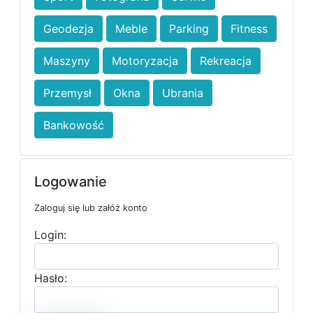
Geodezja
Meble
Parking
Fitness
Maszyny
Motoryzacja
Rekreacja
Przemysł
Okna
Ubrania
Bankowość
Logowanie
Zaloguj się lub załóż konto
Login:
Hasło: