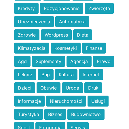
Kredyty
Pozycjonowanie
Zwierzęta
Ubezpieczenia
Automatyka
Zdrowie
Wordpress
Dieta
Klimatyzacja
Kosmetyki
Finanse
Agd
Suplementy
Agencja
Prawo
Lekarz
Bhp
Kultura
Internet
Dzieci
Obuwie
Uroda
Druk
Informacje
Nieruchomości
Usługi
Turystyka
Biznes
Budownictwo
Sport
Fotografia
Serwis