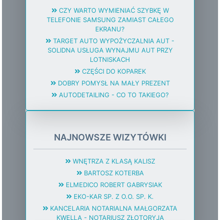
CZY WARTO WYMIENIAĆ SZYBKĘ W
TELEFONIE SAMSUNG ZAMIAST CAŁEGO
EKRANU?
TARGET AUTO WYPOŻYCZALNIA AUT -
SOLIDNA USŁUGA WYNAJMU AUT PRZY
LOTNISKACH
CZĘŚCI DO KOPAREK
DOBRY POMYSŁ NA MAŁY PREZENT
AUTODETAILING - CO TO TAKIEGO?
NAJNOWSZE WIZYTÓWKI
WNĘTRZA Z KLASĄ KALISZ
BARTOSZ KOTERBA
ELMEDICO ROBERT GABRYSIAK
EKO-KAR SP. Z O.O. SP. K.
KANCELARIA NOTARIALNA MAŁGORZATA
KWELLA - NOTARIUSZ ZŁOTORYJA