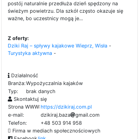
postój naturalnie przedłuża dzień spędzony na
świeżym powietrzu. Dla szkół często okazuje się
ważne, bo uczestnicy mogą je...
Z oferty:
Dziki Raj – spływy kajakowe Wieprz, Wisła
-
Turystyka aktywna
-
Działalność
Branża:
Wypożyczalnia kajaków
Typ:
brak danych
Skontaktuj się
Strona WWW:
https://dzikiraj.com.pl
e-mail:
d
z
i
k
i
r
a
e
j
.
b
a
z
a
g
m
a
i
l
.
e
c
o
m
e
Telefon:
+48 503 914 958
f
Firma w mediach społecznościowych
Facebook
link