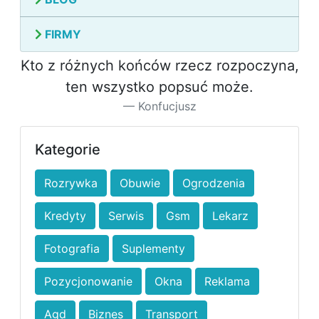
FIRMY
Kto z różnych końców rzecz rozpoczyna,
ten wszystko popsuć może.
Konfucjusz
Kategorie
Rozrywka
Obuwie
Ogrodzenia
Kredyty
Serwis
Gsm
Lekarz
Fotografia
Suplementy
Pozycjonowanie
Okna
Reklama
Agd
Biznes
Transport