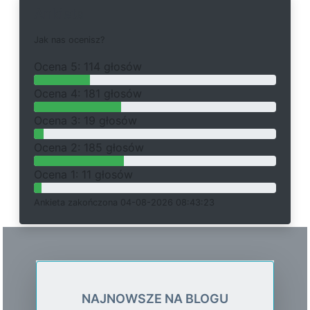
Ankieta
J
a
k
n
a
s
o
c
e
n
i
s
z
?
O
c
e
n
a 5: 114 głosów
O
c
e
n
a 4: 181 głosów
O
c
e
n
a 3: 19 głosów
O
c
e
n
a 2: 185 głosów
O
c
e
n
a 1: 11 głosów
Ankieta
z
a
k
o
ń
c
z
o
n
a 04-08-2026 08:43:23
NAJNOWSZE NA BLOGU