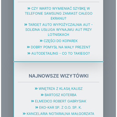
CZY WARTO WYMIENIAĆ SZYBKĘ W
TELEFONIE SAMSUNG ZAMIAST CAŁEGO
EKRANU?
TARGET AUTO WYPOŻYCZALNIA AUT -
SOLIDNA USŁUGA WYNAJMU AUT PRZY
LOTNISKACH
CZĘŚCI DO KOPAREK
DOBRY POMYSŁ NA MAŁY PREZENT
AUTODETAILING - CO TO TAKIEGO?
NAJNOWSZE WIZYTÓWKI
WNĘTRZA Z KLASĄ KALISZ
BARTOSZ KOTERBA
ELMEDICO ROBERT GABRYSIAK
EKO-KAR SP. Z O.O. SP. K.
KANCELARIA NOTARIALNA MAŁGORZATA