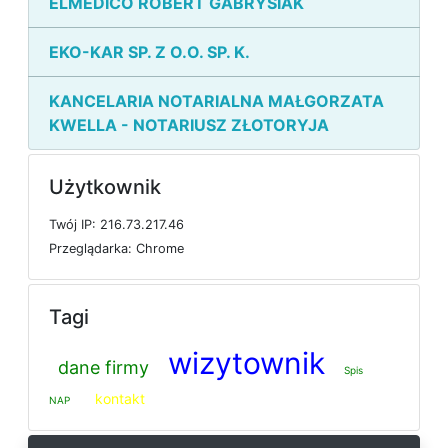
ELMEDICO ROBERT GABRYSIAK
EKO-KAR SP. Z O.O. SP. K.
KANCELARIA NOTARIALNA MAŁGORZATA
KWELLA - NOTARIUSZ ZŁOTORYJA
Użytkownik
T
w
ó
j
I
P: 216.73.217.46
P
r
z
e
g
l
ą
d
a
r
k
a: Chrome
Tagi
wizytownik
dane firmy
Spis
kontakt
NAP