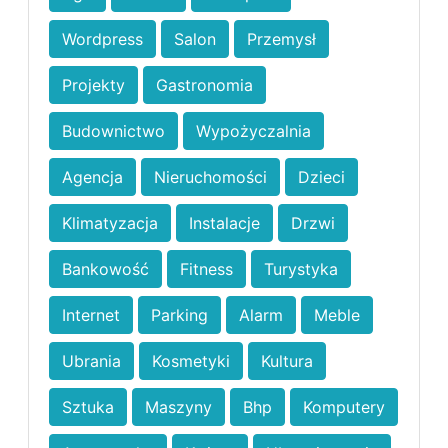
Wordpress
Salon
Przemysł
Projekty
Gastronomia
Budownictwo
Wypożyczalnia
Agencja
Nieruchomości
Dzieci
Klimatyzacja
Instalacje
Drzwi
Bankowość
Fitness
Turystyka
Internet
Parking
Alarm
Meble
Ubrania
Kosmetyki
Kultura
Sztuka
Maszyny
Bhp
Komputery