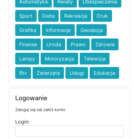
Automatyka
Kwiaty
Ubezpieczenia
Sport
Dieta
Rekreacja
Druk
Grafika
Informacje
Geodezja
Finanse
Uroda
Prawo
Zdrowie
Lampy
Motoryzacja
Telewizja
Rtv
Zwierzęta
Usługi
Edukacja
Logowanie
Zaloguj się lub załóż konto
Login: