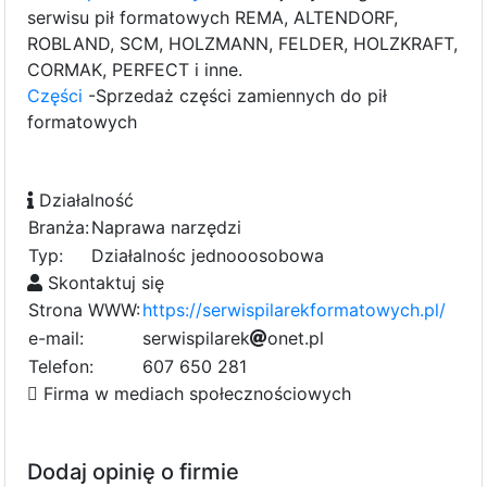
serwisu pił formatowych REMA, ALTENDORF,
ROBLAND, SCM, HOLZMANN, FELDER, HOLZKRAFT,
CORMAK, PERFECT i inne.
Części
-Sprzedaż części zamiennych do pił
formatowych
Działalność
Branża:
Naprawa narzędzi
Typ:
Działalnośc jednooosobowa
Skontaktuj się
Strona WWW:
https://serwispilarekformatowych.pl/
e-mail:
s
e
r
a
w
i
s
p
i
6
l
9
a
r
e
k
o
f
n
c
e
t
5
.
p
l
b
1
7
3
Telefon:
607 650 281
3
0
Firma w mediach społecznościowych
Dodaj opinię o firmie