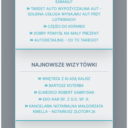
EKRANU?
TARGET AUTO WYPOŻYCZALNIA AUT -
SOLIDNA USŁUGA WYNAJMU AUT PRZY
LOTNISKACH
CZĘŚCI DO KOPAREK
DOBRY POMYSŁ NA MAŁY PREZENT
AUTODETAILING - CO TO TAKIEGO?
NAJNOWSZE WIZYTÓWKI
WNĘTRZA Z KLASĄ KALISZ
BARTOSZ KOTERBA
ELMEDICO ROBERT GABRYSIAK
EKO-KAR SP. Z O.O. SP. K.
KANCELARIA NOTARIALNA MAŁGORZATA
KWELLA - NOTARIUSZ ZŁOTORYJA