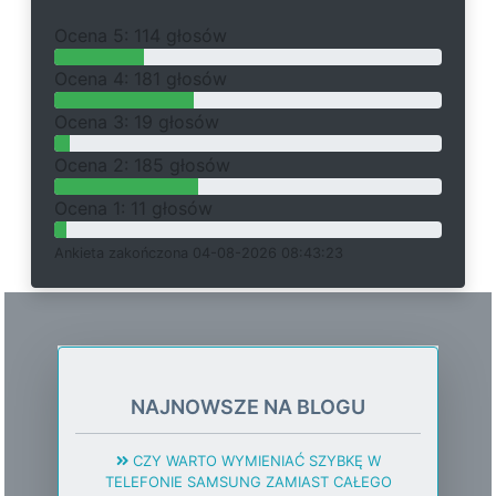
O
c
e
n
a 5: 114 głosów
O
c
e
n
a 4: 181 głosów
O
c
e
n
a 3: 19 głosów
O
c
e
n
a 2: 185 głosów
O
c
e
n
a 1: 11 głosów
Ankieta
z
a
k
o
ń
c
z
o
n
a 04-08-2026 08:43:23
NAJNOWSZE NA BLOGU
CZY WARTO WYMIENIAĆ SZYBKĘ W
TELEFONIE SAMSUNG ZAMIAST CAŁEGO