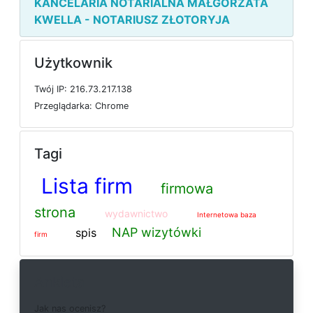
KANCELARIA NOTARIALNA MAŁGORZATA
KWELLA - NOTARIUSZ ZŁOTORYJA
Użytkownik
T
w
ó
j
I
P: 216.73.217.138
P
r
z
e
g
l
ą
d
a
r
k
a: Chrome
Tagi
Lista firm
firmowa
strona
wydawnictwo
Internetowa baza
NAP wizytówki
spis
firm
Ankieta
J
a
k
n
a
s
o
c
e
n
i
s
z
?