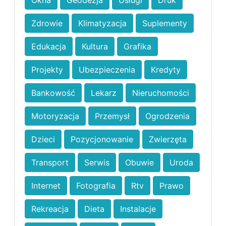
Okna
Geodezja
Usługi
Druk
Zdrowie
Klimatyzacja
Suplementy
Edukacja
Kultura
Grafika
Projekty
Ubezpieczenia
Kredyty
Bankowość
Lekarz
Nieruchomości
Motoryzacja
Przemysł
Ogrodzenia
Dzieci
Pozycjonowanie
Zwierzęta
Transport
Serwis
Obuwie
Uroda
Internet
Fotografia
Rtv
Prawo
Rekreacja
Dieta
Instalacje