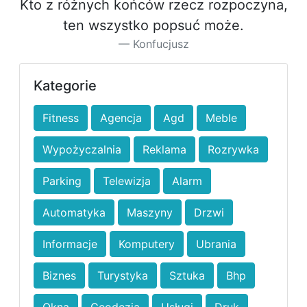
Kto z różnych końców rzecz rozpoczyna,
ten wszystko popsuć może.
Konfucjusz
Kategorie
Fitness
Agencja
Agd
Meble
Wypożyczalnia
Reklama
Rozrywka
Parking
Telewizja
Alarm
Automatyka
Maszyny
Drzwi
Informacje
Komputery
Ubrania
Biznes
Turystyka
Sztuka
Bhp