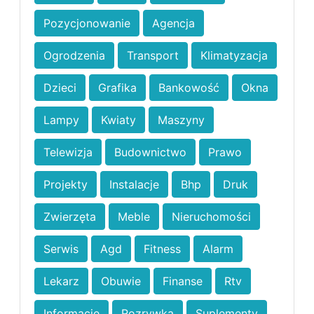
Pozycjonowanie
Agencja
Ogrodzenia
Transport
Klimatyzacja
Dzieci
Grafika
Bankowość
Okna
Lampy
Kwiaty
Maszyny
Telewizja
Budownictwo
Prawo
Projekty
Instalacje
Bhp
Druk
Zwierzęta
Meble
Nieruchomości
Serwis
Agd
Fitness
Alarm
Lekarz
Obuwie
Finanse
Rtv
Informacje
Rozrywka
Suplementy