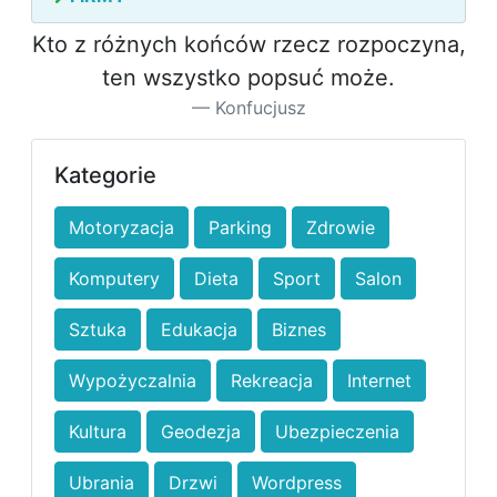
Kto z różnych końców rzecz rozpoczyna,
ten wszystko popsuć może.
Konfucjusz
Kategorie
Motoryzacja
Parking
Zdrowie
Komputery
Dieta
Sport
Salon
Sztuka
Edukacja
Biznes
Wypożyczalnia
Rekreacja
Internet
Kultura
Geodezja
Ubezpieczenia
Ubrania
Drzwi
Wordpress