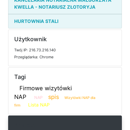
KANCELARIA NOTARIALNA MAŁGORZATA
KWELLA - NOTARIUSZ ZŁOTORYJA
HURTOWNIA STALI
Użytkownik
T
w
ó
j
I
P: 216.73.216.140
P
r
z
e
g
l
ą
d
a
r
k
a: Chrome
Tagi
Firmowe wizytówki
NAP
spis
NAP
Wizytówki NAP dla
Lista NAP
firm
Ankieta