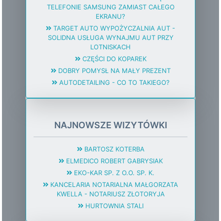
TELEFONIE SAMSUNG ZAMIAST CAŁEGO
EKRANU?
TARGET AUTO WYPOŻYCZALNIA AUT -
SOLIDNA USŁUGA WYNAJMU AUT PRZY
LOTNISKACH
CZĘŚCI DO KOPAREK
DOBRY POMYSŁ NA MAŁY PREZENT
AUTODETAILING - CO TO TAKIEGO?
NAJNOWSZE WIZYTÓWKI
BARTOSZ KOTERBA
ELMEDICO ROBERT GABRYSIAK
EKO-KAR SP. Z O.O. SP. K.
KANCELARIA NOTARIALNA MAŁGORZATA
KWELLA - NOTARIUSZ ZŁOTORYJA
HURTOWNIA STALI