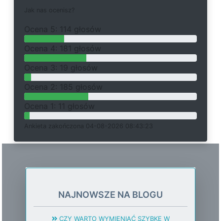
J
a
k
n
a
s
o
c
e
n
i
s
z
?
O
c
e
n
a 5: 114 głosów
O
c
e
n
a 4: 181 głosów
O
c
e
n
a 3: 19 głosów
O
c
e
n
a 2: 185 głosów
O
c
e
n
a 1: 11 głosów
Ankieta
z
a
k
o
ń
c
z
o
n
a 04-08-2026 08:43:23
NAJNOWSZE NA BLOGU
CZY WARTO WYMIENIAĆ SZYBKĘ W