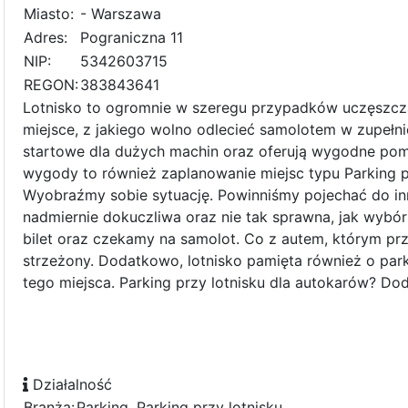
Miasto:
- Warszawa
Adres:
Pograniczna 11
NIP:
5342603715
REGON:
383843641
Lotnisko to ogromnie w szeregu przypadków uczęszcza
miejsce, z jakiego wolno odlecieć samolotem w zupełnie
startowe dla dużych machin oraz oferują wygodne pomi
wygody to również zaplanowanie miejsc typu Parking p
Wyobraźmy sobie sytuację. Powinniśmy pojechać do i
nadmiernie dokuczliwa oraz nie tak sprawna, jak wybór
bilet oraz czekamy na samolot. Co z autem, którym przy
strzeżony. Dodatkowo, lotnisko pamięta również o park
tego miejsca. Parking przy lotnisku dla autokarów? Dod
Działalność
Branża:
Parking, Parking przy lotnisku