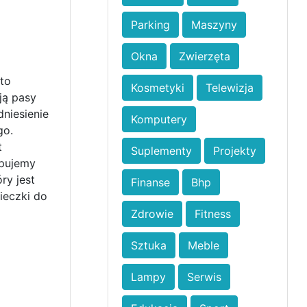
Parking
Maszyny
Okna
Zwierzęta
to
Kosmetyki
Telewizja
ją pasy
niesienie
Komputery
go.
t
Suplementy
Projekty
upujemy
ry jest
Finanse
Bhp
ieczki do
Zdrowie
Fitness
Sztuka
Meble
Lampy
Serwis