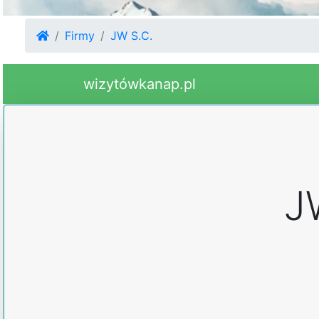
Firmy
JW S.C.
wizytówkanap.pl
J