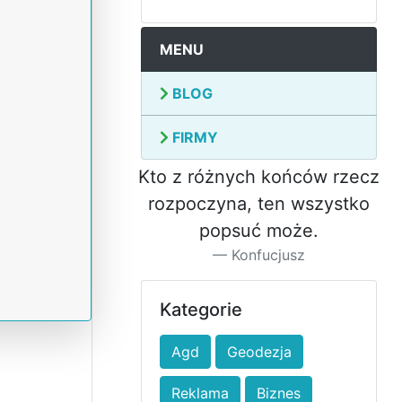
MENU
BLOG
FIRMY
Kto z różnych końców rzecz
rozpoczyna, ten wszystko
popsuć może.
Konfucjusz
Kategorie
Agd
Geodezja
Reklama
Biznes