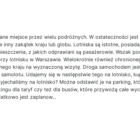
ne miejsce przez wielu podróżnych. W ostateczności jest 
 inny zakątek kraju lub globu. Lotniska są istotne, posiada
eszczenia, z jakich odprawiani są pasażerowie. Wszak pod
rzy lotnisku w Warszawie. Wielokrotnie również chronione
nnego kraju na wyznaczoną wizytę. Droga samochodem jes
 samolotu. Udajemy się w następstwie tego na lotnisko, k
jechaliśmy na lotnisko? Można odstawić je na parking, któ
ingu dla taryf czy też dla busów, które przywożą całe wyc
atkowo jest zaplanow...