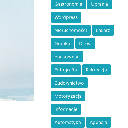
Gastronomia
Ubrania
Wordpress
Nieruchomości
Lekarz
Grafika
Drzwi
Bankowość
Fotografia
Rekreacja
Budownictwo
Motoryzacja
Informacje
Automatyka
Agencja