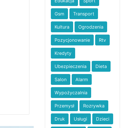
Edukacja
Sport
Gsm
Transport
Kultura
Ogrodzenia
Pozycjonowanie
Rtv
Kredyty
Ubezpieczenia
Dieta
Salon
Alarm
Wypożyczalnia
Przemysł
Rozrywka
Druk
Usługi
Dzieci