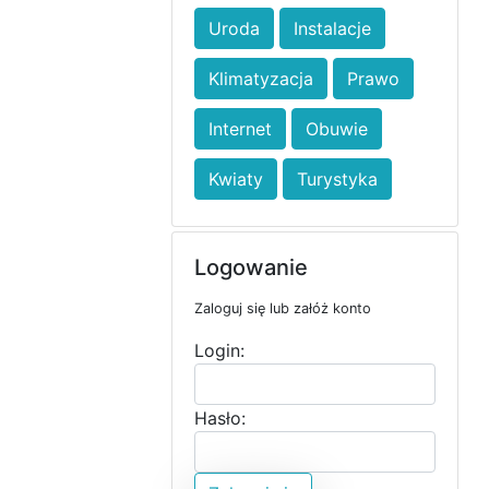
Uroda
Instalacje
Klimatyzacja
Prawo
Internet
Obuwie
Kwiaty
Turystyka
Logowanie
Zaloguj się lub załóż konto
Login:
Hasło: