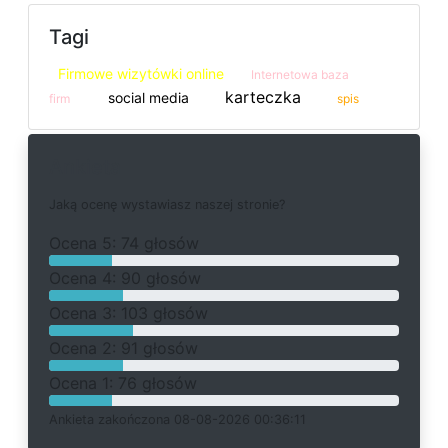
Tagi
Firmowe wizytówki online
Internetowa baza
karteczka
social media
firm
spis
Ankieta
J
a
k
ą
o
c
e
n
ę
w
y
s
t
a
w
i
a
s
z
n
a
s
z
e
j
s
t
r
o
n
i
e
?
O
c
e
n
a 5: 74 głosów
O
c
e
n
a 4: 90 głosów
O
c
e
n
a 3: 103 głosów
O
c
e
n
a 2: 91 głosów
O
c
e
n
a 1: 76 głosów
Ankieta
z
a
k
o
ń
c
z
o
n
a 08-08-2026 00:36:11