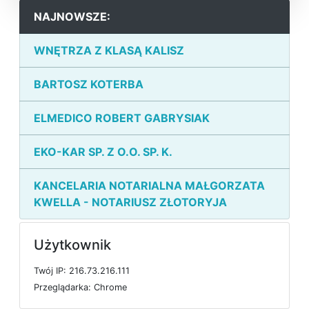
NAJNOWSZE:
WNĘTRZA Z KLASĄ KALISZ
BARTOSZ KOTERBA
ELMEDICO ROBERT GABRYSIAK
EKO-KAR SP. Z O.O. SP. K.
KANCELARIA NOTARIALNA MAŁGORZATA
KWELLA - NOTARIUSZ ZŁOTORYJA
Użytkownik
T
w
ó
j
I
P: 216.73.216.111
P
r
z
e
g
l
ą
d
a
r
k
a: Chrome