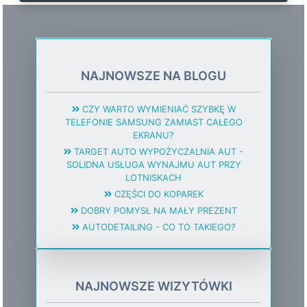
NAJNOWSZE NA BLOGU
CZY WARTO WYMIENIAĆ SZYBKĘ W
TELEFONIE SAMSUNG ZAMIAST CAŁEGO
EKRANU?
TARGET AUTO WYPOŻYCZALNIA AUT -
SOLIDNA USŁUGA WYNAJMU AUT PRZY
LOTNISKACH
CZĘŚCI DO KOPAREK
DOBRY POMYSŁ NA MAŁY PREZENT
AUTODETAILING - CO TO TAKIEGO?
NAJNOWSZE WIZYTÓWKI