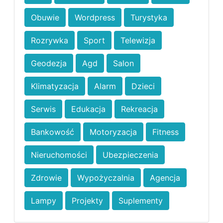
Obuwie
Wordpress
Turystyka
Rozrywka
Sport
Telewizja
Geodezja
Agd
Salon
Klimatyzacja
Alarm
Dzieci
Serwis
Edukacja
Rekreacja
Bankowość
Motoryzacja
Fitness
Nieruchomości
Ubezpieczenia
Zdrowie
Wypożyczalnia
Agencja
Lampy
Projekty
Suplementy