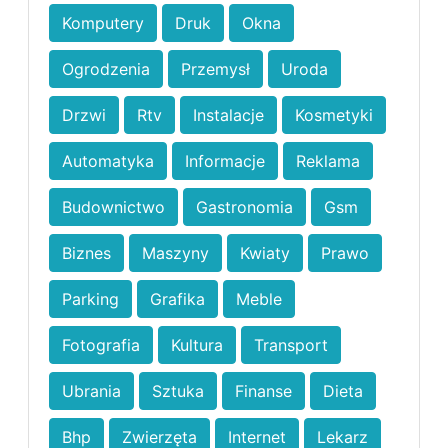
Komputery
Druk
Okna
Ogrodzenia
Przemysł
Uroda
Drzwi
Rtv
Instalacje
Kosmetyki
Automatyka
Informacje
Reklama
Budownictwo
Gastronomia
Gsm
Biznes
Maszyny
Kwiaty
Prawo
Parking
Grafika
Meble
Fotografia
Kultura
Transport
Ubrania
Sztuka
Finanse
Dieta
Bhp
Zwierzęta
Internet
Lekarz