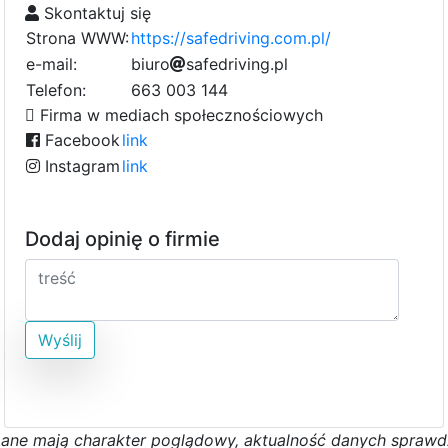
Skontaktuj się
Strona WWW:
https://safedriving.com.pl/
e-mail:
b
i
u
r
f
o
e
s
a
f
b
e
d
r
i
v
3
i
n
g
.
p
l
4
7
a
Telefon:
663 003 144
d
Firma w mediach społecznościowych
Facebook
link
Instagram
link
Dodaj opinię o firmie
Wyślij
D
a
n
e
m
a
j
ą
c
h
a
r
a
k
t
e
r poglądowy,
a
k
t
u
a
l
n
o
ś
ć
d
a
n
y
c
h
s
p
r
a
w
d