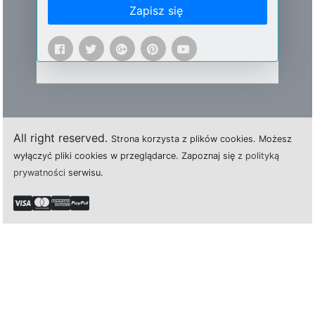
Zapisz się
All right reserved.
Strona
k
o
r
z
y
s
t
a z plików cookies.
M
o
ż
e
s
z
w
y
ł
ą
c
z
y
ć
p
l
i
k
i
c
o
o
k
i
e
s w przeglądarce.
Z
a
p
o
z
n
a
j
s
i
ę
z polityką
prywatności
s
e
r
w
i
s
u.