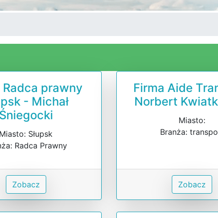
a Radca prawny
Firma Aide Tra
upsk - Michał
Norbert Kwiat
Śniegocki
Miasto:
Branża: transpo
Miasto: Słupsk
nża: Radca Prawny
Zobacz
Zobacz