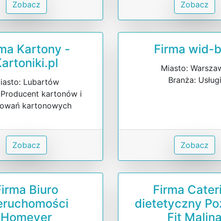
Zobacz
Zobacz
ma Kartony -
Firma wid-
artoniki.pl
Miasto: Warsza
Branża: Usług
iasto: Lubartów
 Producent kartonów i
owań kartonowych
Zobacz
Zobacz
Firma Biuro
Firma Cater
eruchomości
dietetyczny Po
Homever
Fit Malin