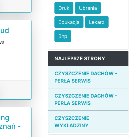
Druk
Ubrania
Edukacja
Lekarz
bud
Bhp
wa
i
NAJLEPSZE STRONY
CZYSZCZENIE DACHÓW -
PERŁA SERWIS
CZYSZCZENIE DACHÓW -
PERŁA SERWIS
ing
CZYSZCZENIE
znań -
WYKŁADZINY
a