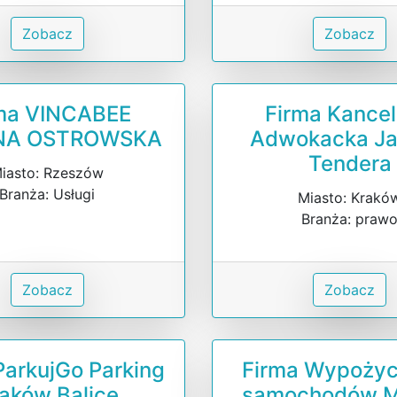
Zobacz
Zobacz
ma VINCABEE
Firma Kancel
NA OSTROWSKA
Adwokacka J
Tendera
iasto: Rzeszów
Branża: Usługi
Miasto: Krakó
Branża: praw
Zobacz
Zobacz
ParkujGo Parking
Firma Wypożyc
aków Balice
samochodów M