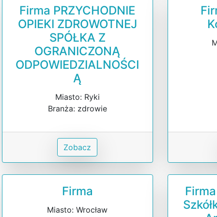
Firma PRZYCHODNIE
Fi
OPIEKI ZDROWOTNEJ
K
SPÓŁKA Z
M
OGRANICZONĄ
ODPOWIEDZIALNOŚCI
Ą
Miasto: Ryki
Branża: zdrowie
Zobacz
Firma
Firm
Szkół
Miasto: Wrocław