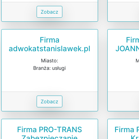
Zobacz
Firma
Fir
adwokatstanislawek.pl
JOAN
Miasto:
M
Branża: usługi
Zobacz
Firma PRO-TRANS
Firma 
Zabezpieczanie
Kr