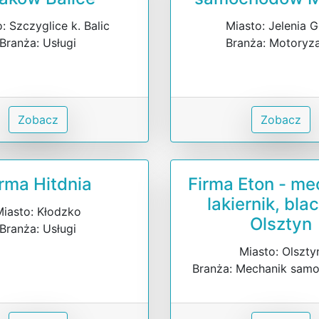
: Szczyglice k. Balic
Miasto: Jelenia 
Branża: Usługi
Branża: Motoryz
Zobacz
Zobacz
irma Hitdnia
Firma Eton - me
lakiernik, bla
Miasto: Kłodzko
Olsztyn
Branża: Usługi
Miasto: Olszty
Branża: Mechanik sa