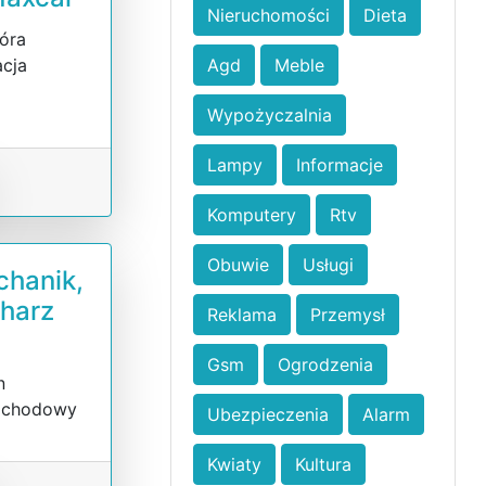
Nieruchomości
Dieta
Góra
acja
Agd
Meble
Wypożyczalnia
Lampy
Informacje
Komputery
Rtv
Obuwie
Usługi
chanik,
charz
Reklama
Przemysł
Gsm
Ogrodzenia
n
mochodowy
Ubezpieczenia
Alarm
Kwiaty
Kultura