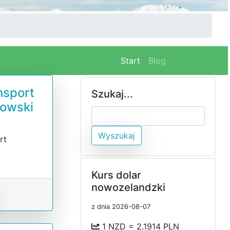
(current)
Start
Blog
nsport
Szukaj...
kowski
Wyszukaj
rt
Kurs dolar
nowozelandzki
z dnia 2026-08-07
1 NZD = 2.1914 PLN