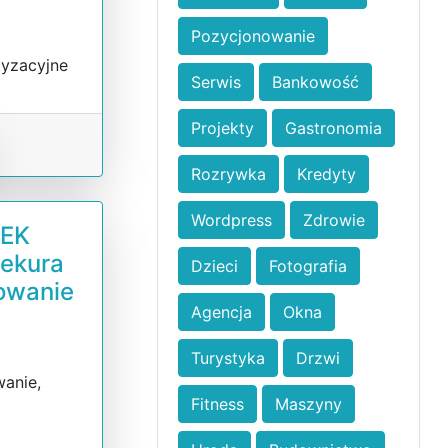
Pozycjonowanie
tyzacyjne
Serwis
Bankowość
Projekty
Gastronomia
Rozrywka
Kredyty
Wordpress
Zdrowie
SEK
Sekura
Dzieci
Fotografia
nowanie
Agencja
Okna
Turystyka
Drzwi
wanie,
Fitness
Maszyny