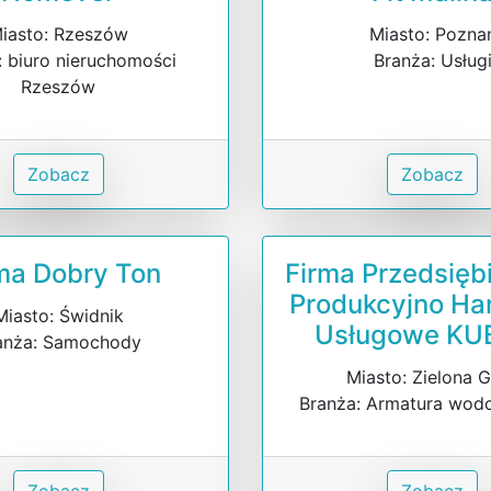
iasto: Rzeszów
Miasto: Pozna
: biuro nieruchomości
Branża: Usług
Rzeszów
Zobacz
Zobacz
ma Dobry Ton
Firma Przedsięb
Produkcyjno Ha
Miasto: Świdnik
Usługowe KU
anża: Samochody
Miasto: Zielona 
Branża: Armatura wod