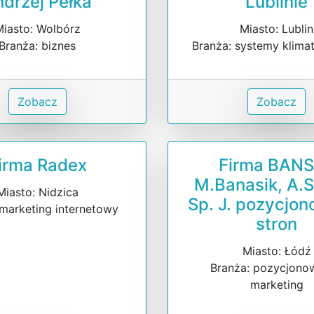
drzej Pełka
Lublinie
iasto: Wolbórz
Miasto: Lublin
Branża: biznes
Branża: systemy klima
Zobacz
Zobacz
irma Radex
Firma BAN
M.Banasik, A.
Miasto: Nidzica
Sp. J. pozycjo
 marketing internetowy
stron
Miasto: Łódź
Branża: pozycjono
marketing