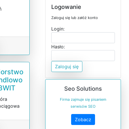
Logowanie
ń
i
Zaloguj się lub załóż konto
Login:
Hasło:
Zaloguj się
iorstwo
ndlowo
BWIT
Seo Solutions
Góra
Firma zajmuje się pisaniem
ociągowa
serwisów SEO
Zobacz