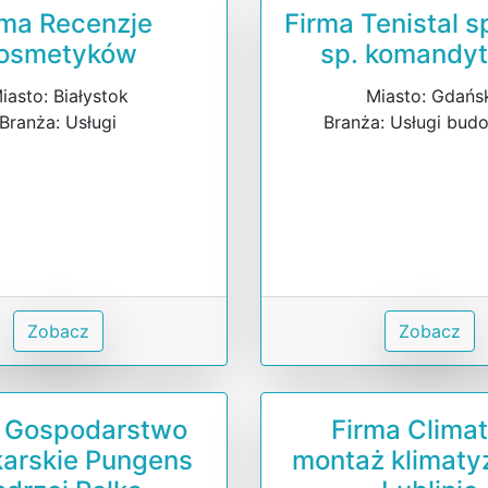
rma Recenzje
Firma Tenistal sp
osmetyków
sp. komandy
iasto: Białystok
Miasto: Gdańs
Branża: Usługi
Branża: Usługi bud
Zobacz
Zobacz
a Gospodarstwo
Firma Climat
karskie Pungens
montaż klimaty