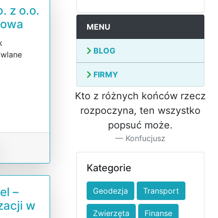
. z o.o.
towa
MENU
k
BLOG
owlane
FIRMY
Kto z różnych końców rzecz
rozpoczyna, ten wszystko
popsuć może.
Konfucjusz
Kategorie
el –
Geodezja
Transport
zacji w
Zwierzęta
Finanse