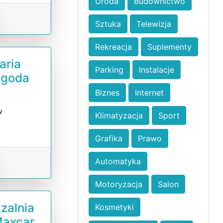
Uroda
Budownictwo
Sztuka
Telewizja
Rekreacja
Suplementy
aria
Parking
Instalacje
agoda
Biznes
Internet
w
Klimatyzacja
Sport
o
Grafika
Prawo
Automatyka
Motoryzacja
Salon
zalnia
Kosmetyki
axcar