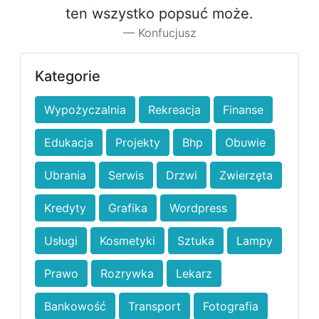
ten wszystko popsuć może.
Konfucjusz
Kategorie
Wypożyczalnia
Rekreacja
Finanse
Edukacja
Projekty
Bhp
Obuwie
Ubrania
Serwis
Drzwi
Zwierzęta
Kredyty
Grafika
Wordpress
Usługi
Kosmetyki
Sztuka
Lampy
Prawo
Rozrywka
Lekarz
Bankowość
Transport
Fotografia