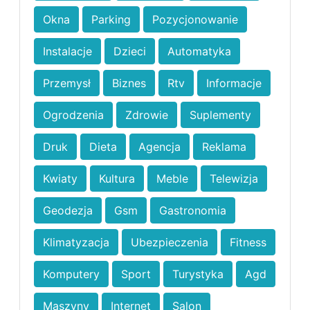
Okna
Parking
Pozycjonowanie
Instalacje
Dzieci
Automatyka
Przemysł
Biznes
Rtv
Informacje
Ogrodzenia
Zdrowie
Suplementy
Druk
Dieta
Agencja
Reklama
Kwiaty
Kultura
Meble
Telewizja
Geodezja
Gsm
Gastronomia
Klimatyzacja
Ubezpieczenia
Fitness
Komputery
Sport
Turystyka
Agd
Maszyny
Internet
Salon