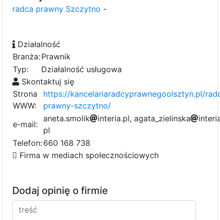
radca prawny Szczytno
-
Działalność
Branża:
Prawnik
Typ:
Działalność usługowa
Skontaktuj się
Strona
https://kancelariaradcyprawnegoolsztyn.pl/rad
WWW:
prawny-szczytno/
a
n
e
t
a
.
s
m
o
l
i
k
i
n
t
e
9
r
i
a
.
p
l
,
a
a
g
d
a
t
0
a
_
z
a
i
e
l
5
i
n
s
k
a
i
n
0
t
e
r
i
e-mail:
p
l
c
3
0
8
a
3
5
Telefon:
660 168 738
Firma w mediach społecznościowych
Dodaj opinię o firmie