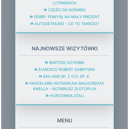
LOTNISKACH
CZĘŚCI DO KOPAREK
DOBRY POMYSŁ NA MAŁY PREZENT
AUTODETAILING - CO TO TAKIEGO?
NAJNOWSZE WIZYTÓWKI
BARTOSZ KOTERBA
ELMEDICO ROBERT GABRYSIAK
EKO-KAR SP. Z O.O. SP. K.
KANCELARIA NOTARIALNA MAŁGORZATA
KWELLA - NOTARIUSZ ZŁOTORYJA
HURTOWNIA STALI
MENU