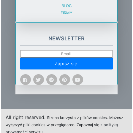
BLOG
FIRMY
NEWSLETTER
Zapisz się
All right reserved.
Strona
k
o
r
z
y
s
t
a z plików cookies.
M
o
ż
e
s
z
w
y
ł
ą
c
z
y
ć
p
l
i
k
i
c
o
o
k
i
e
s w przeglądarce.
Z
a
p
o
z
n
a
j
s
i
ę
z polityką
prywatności
s
e
r
w
i
s
u.