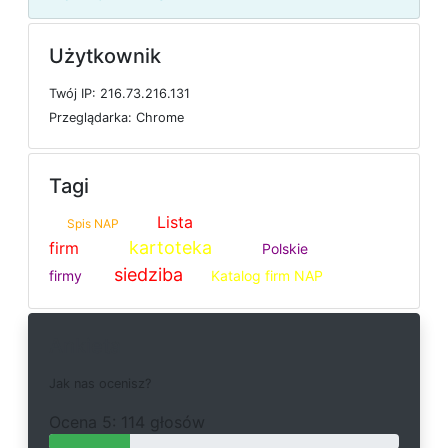
Użytkownik
T
w
ó
j
I
P: 216.73.216.131
P
r
z
e
g
l
ą
d
a
r
k
a: Chrome
Tagi
Lista
Spis NAP
kartoteka
firm
Polskie
siedziba
firmy
Katalog firm NAP
Ankieta
J
a
k
n
a
s
o
c
e
n
i
s
z
?
O
c
e
n
a 5: 114 głosów