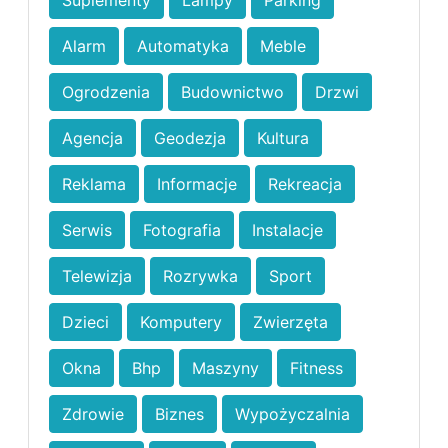
Suplementy
Lampy
Parking
Alarm
Automatyka
Meble
Ogrodzenia
Budownictwo
Drzwi
Agencja
Geodezja
Kultura
Reklama
Informacje
Rekreacja
Serwis
Fotografia
Instalacje
Telewizja
Rozrywka
Sport
Dzieci
Komputery
Zwierzęta
Okna
Bhp
Maszyny
Fitness
Zdrowie
Biznes
Wypożyczalnia