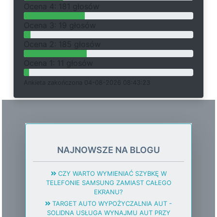
O
c
e
n
a 4: 181 głosów
O
c
e
n
a 3: 19 głosów
O
c
e
n
a 2: 185 głosów
O
c
e
n
a 1: 11 głosów
Ankieta
z
a
k
o
ń
c
z
o
n
a 04-08-2026 08:43:23
NAJNOWSZE NA BLOGU
CZY WARTO WYMIENIAĆ SZYBKĘ W
TELEFONIE SAMSUNG ZAMIAST CAŁEGO
EKRANU?
TARGET AUTO WYPOŻYCZALNIA AUT -
SOLIDNA USŁUGA WYNAJMU AUT PRZY