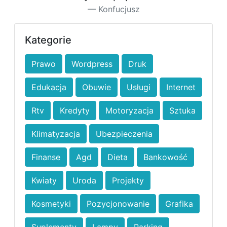
Konfucjusz
Kategorie
Prawo
Wordpress
Druk
Edukacja
Obuwie
Usługi
Internet
Rtv
Kredyty
Motoryzacja
Sztuka
Klimatyzacja
Ubezpieczenia
Finanse
Agd
Dieta
Bankowość
Kwiaty
Uroda
Projekty
Kosmetyki
Pozycjonowanie
Grafika