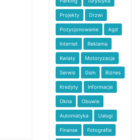
Parking
Turystyka
Projekty
Drzwi
Pozycjonowanie
Agd
Internet
Reklama
Kwiaty
Motoryzacja
Serwis
Gsm
Biznes
Kredyty
Informacje
Okna
Obuwie
Automatyka
Usługi
Finanse
Fotografia