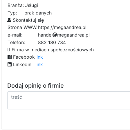
Branża:
Usługi
Typ:
brak danych
Skontaktuj się
Strona WWW:
https://megaandrea.pl
e-mail:
h
a
b
n
d
e
l
m
e
g
a
a
9
n
c
d
7
r
f
e
a
.
p
l
0
a
Telefon:
882 180 734
7
3
Firma w mediach społecznościowych
Facebook
link
Linkedin
link
Dodaj opinię o firmie