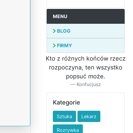
MENU
BLOG
FIRMY
Kto z różnych końców rzecz
rozpoczyna, ten wszystko
popsuć może.
Konfucjusz
Kategorie
Sztuka
Lekarz
Rozrywka