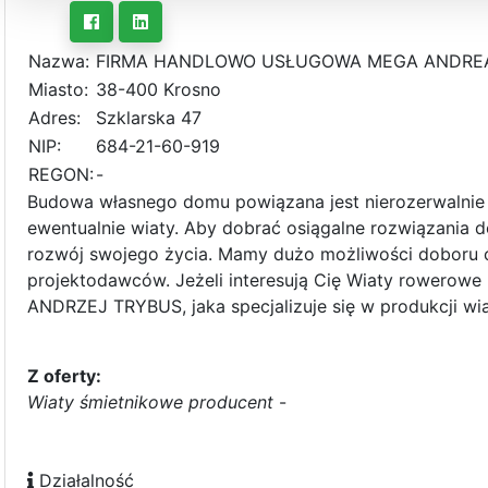
Nazwa:
FIRMA HANDLOWO USŁUGOWA MEGA ANDREA
Miasto:
38-400 Krosno
Adres:
Szklarska 47
NIP:
684-21-60-919
REGON:
-
Budowa własnego domu powiązana jest nierozerwalni
ewentualnie wiaty. Aby dobrać osiągalne rozwiązania 
rozwój swojego życia. Mamy dużo możliwości doboru c
projektodawców. Jeżeli interesują Cię Wiaty rowerow
ANDRZEJ TRYBUS, jaka specjalizuje się w produkcji wi
Z oferty:
Wiaty śmietnikowe producent
-
Działalność