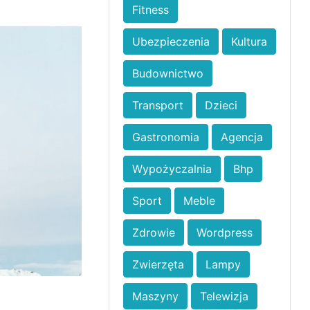
Fitness
Ubezpieczenia
Kultura
Budownictwo
Transport
Dzieci
Gastronomia
Agencja
Wypożyczalnia
Bhp
Sport
Meble
Zdrowie
Wordpress
Zwierzęta
Lampy
Maszyny
Telewizja