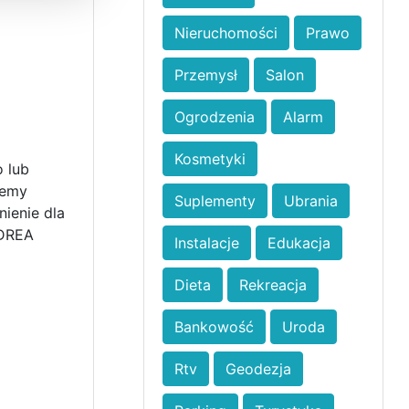
Nieruchomości
Prawo
Przemysł
Salon
Ogrodzenia
Alarm
Kosmetyki
 lub
jemy
Suplementy
Ubrania
ienie dla
NDREA
Instalacje
Edukacja
Dieta
Rekreacja
Bankowość
Uroda
Rtv
Geodezja