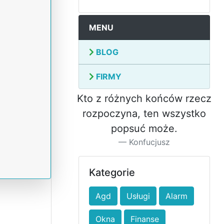
MENU
BLOG
FIRMY
Kto z różnych końców rzecz
rozpoczyna, ten wszystko
popsuć może.
Konfucjusz
Kategorie
Agd
Usługi
Alarm
Okna
Finanse