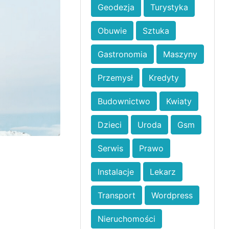
Geodezja
Turystyka
Obuwie
Sztuka
Gastronomia
Maszyny
Przemysł
Kredyty
Budownictwo
Kwiaty
Dzieci
Uroda
Gsm
Serwis
Prawo
Instalacje
Lekarz
Transport
Wordpress
Nieruchomości