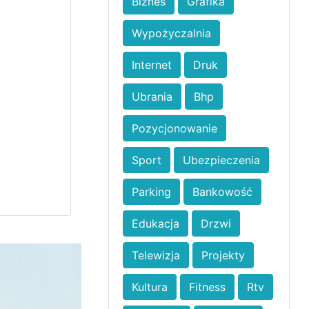
Biznes
Grafika
Wypożyczalnia
Internet
Druk
Ubrania
Bhp
Pozycjonowanie
Sport
Ubezpieczenia
Parking
Bankowość
Edukacja
Drzwi
Telewizja
Projekty
Kultura
Fitness
Rtv