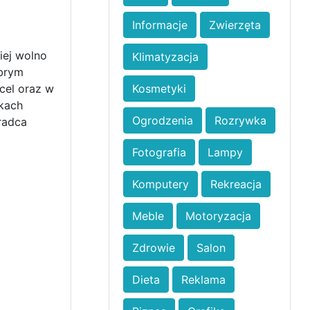
Informacje
Zwierzęta
iej wolno
Klimatyzacja
obrym
cel oraz w
Kosmetyki
kach
Ogrodzenia
Rozrywka
radca
Fotografia
Lampy
Komputery
Rekreacja
Meble
Motoryzacja
Zdrowie
Salon
Dieta
Reklama