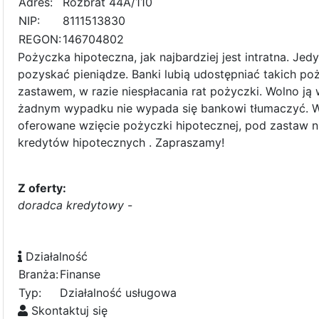
Adres:
Rozbrat 44A/110
NIP:
8111513830
REGON:
146704802
Pożyczka hipoteczna, jak najbardziej jest intratna. Jed
pozyskać pieniądze. Banki lubią udostępniać takich p
zastawem, w razie niespłacania rat pożyczki. Wolno ją
żadnym wypadku nie wypada się bankowi tłumaczyć. W 
oferowane wzięcie pożyczki hipotecznej, pod zastaw n
kredytów hipotecznych . Zapraszamy!
Z oferty:
doradca kredytowy
-
Działalność
Branża:
Finanse
Typ:
Działalność usługowa
Skontaktuj się