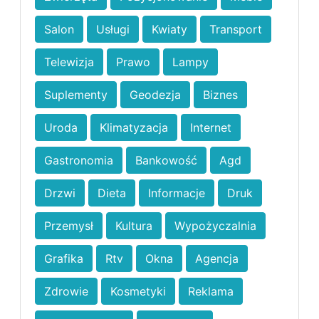
Salon
Usługi
Kwiaty
Transport
Telewizja
Prawo
Lampy
Suplementy
Geodezja
Biznes
Uroda
Klimatyzacja
Internet
Gastronomia
Bankowość
Agd
Drzwi
Dieta
Informacje
Druk
Przemysł
Kultura
Wypożyczalnia
Grafika
Rtv
Okna
Agencja
Zdrowie
Kosmetyki
Reklama