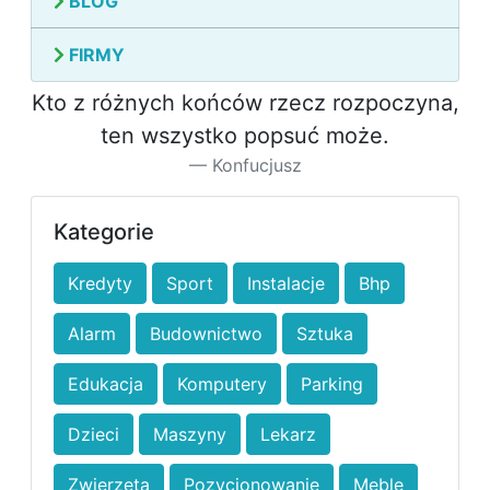
BLOG
FIRMY
Kto z różnych końców rzecz rozpoczyna,
ten wszystko popsuć może.
Konfucjusz
Kategorie
Kredyty
Sport
Instalacje
Bhp
Alarm
Budownictwo
Sztuka
Edukacja
Komputery
Parking
Dzieci
Maszyny
Lekarz
Zwierzęta
Pozycjonowanie
Meble