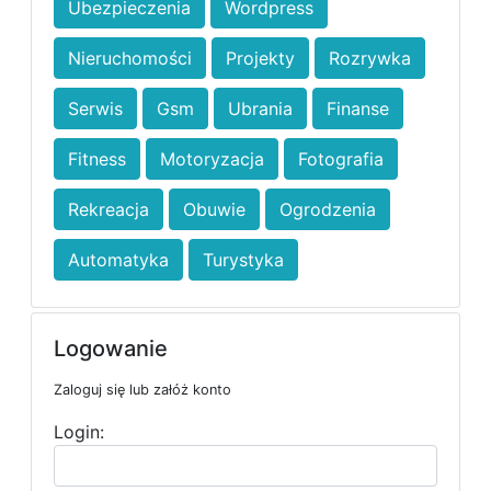
Ubezpieczenia
Wordpress
Nieruchomości
Projekty
Rozrywka
Serwis
Gsm
Ubrania
Finanse
Fitness
Motoryzacja
Fotografia
Rekreacja
Obuwie
Ogrodzenia
Automatyka
Turystyka
Logowanie
Zaloguj się lub załóż konto
Login: