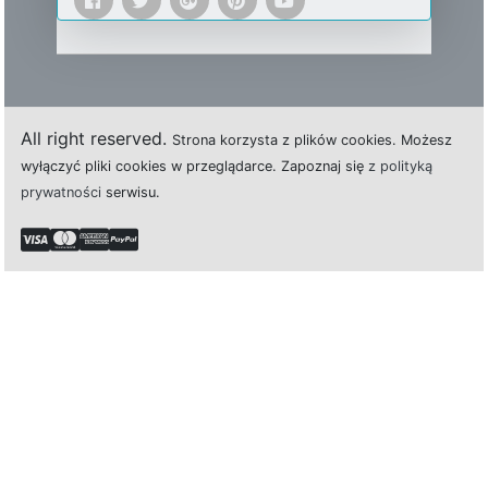
All right reserved.
Strona
k
o
r
z
y
s
t
a z plików cookies.
M
o
ż
e
s
z
w
y
ł
ą
c
z
y
ć
p
l
i
k
i
c
o
o
k
i
e
s w przeglądarce.
Z
a
p
o
z
n
a
j
s
i
ę
z polityką
prywatności
s
e
r
w
i
s
u.