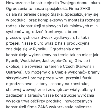
Nowoczesne konstrukcje dla Twojego domu i biura.
Ogrodzenia to nasza specjalność. Firma ZAKS
działa na terenie całego Śląska. Specjalizujemy się
w produkcji oraz kompleksowym montażu różnego
rodzaju konstrukcji stalowych i aluminiowych m.in.
systemów ogrodzeń frontowych, bram
przesuwnych oraz dwuskrzydłowych, furtek i
przęseł. Nasze biuro wraz z halą produkcyjną
znajduję się w Rybniku. Ogrodzenia oraz
konstrukcje wykonujemy na ternie takich miast jak:
Rybnik, Wodzisław, Jastrzębie-Zdrój, Gliwice i
okolice, ale również na terenie Czech (Karwina i
Ostrawa). Co mozęmy dla Ciebie wykonać:- bramy
skrzydłowe i bramy przesuwne- przęsła i furtki
ogrodzeniowe - altany- schody na konstrukcji
stalowej wewnętrzne i zewnętrze- wiaty, altany i
zadaszenia tarasówNasze konstrukcje wyróznia
wysoka trwałośćPrzy produkcji nowoczesnych
konstrukcji firma ZAKS wykorzystuje najlepsze