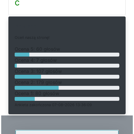
ć
Ankieta
O
c
e
ń
n
a
s
z
ą
s
t
r
o
n
ę
!
O
c
e
n
a 5: 60 głosów
O
c
e
n
a 4: 7 głosów
O
c
e
n
a 3: 107 głosów
O
c
e
n
a 2: 179 głosów
O
c
e
n
a 1: 80 głosów
Ankieta
z
a
k
o
ń
c
z
o
n
a 07-08-2026 13:36:09