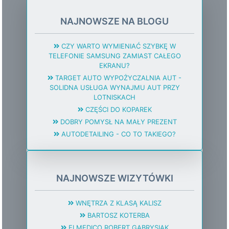
NAJNOWSZE NA BLOGU
CZY WARTO WYMIENIAĆ SZYBKĘ W
TELEFONIE SAMSUNG ZAMIAST CAŁEGO
EKRANU?
TARGET AUTO WYPOŻYCZALNIA AUT -
SOLIDNA USŁUGA WYNAJMU AUT PRZY
LOTNISKACH
CZĘŚCI DO KOPAREK
DOBRY POMYSŁ NA MAŁY PREZENT
AUTODETAILING - CO TO TAKIEGO?
NAJNOWSZE WIZYTÓWKI
WNĘTRZA Z KLASĄ KALISZ
BARTOSZ KOTERBA
ELMEDICO ROBERT GABRYSIAK