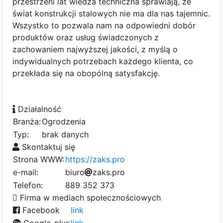
przestrzeni lat wiedza techniczna sprawiają, że
świat konstrukcji stalowych nie ma dla nas tajemnic.
Wszystko to pozwala nam na odpowiedni dobór
produktów oraz usług świadczonych z
zachowaniem najwyższej jakości, z myślą o
indywidualnych potrzebach każdego klienta, co
przekłada się na obopólną satysfakcję.
Działalność
Branża:
Ogrodzenia
Typ:
brak danych
Skontaktuj się
Strona WWW:
https://zaks.pro
e-mail:
b
f
i
u
r
o
z
a
b
k
s
.
p
r
0
o
Telefon:
889 352 373
Firma w mediach społecznościowych
Facebook
link
Google-plus
link