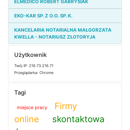
ELMEDICO ROBERT GABRYSIAK
EKO-KAR SP. Z O.O. SP. K.
KANCELARIA NOTARIALNA MAŁGORZATA
KWELLA - NOTARIUSZ ZŁOTORYJA
Użytkownik
T
w
ó
j
I
P: 216.73.216.71
P
r
z
e
g
l
ą
d
a
r
k
a: Chrome
Tagi
Firmy
miejsce pracy
online
skontaktowa