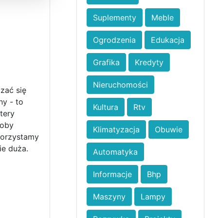
Suplementy
Meble
Ogrodzenia
Edukacja
Grafika
Kredyty
Nieruchomości
zać się
ny - to
Kultura
Rtv
tery
łoby
Klimatyzacja
Obuwie
korzystamy
ie duża.
Automatyka
Informacje
Bhp
Maszyny
Lampy