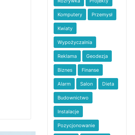
Rozrywka
Projekty
Komputery
Przemysł
Kwiaty
Wypożyczalnia
Reklama
Geodezja
Biznes
Finanse
Alarm
Salon
Dieta
Budownictwo
Instalacje
Pozycjonowanie