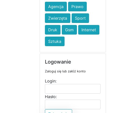
Agencja
Prawo
Zwierzęta
Sport
Druk
Gsm
Internet
Sztuka
Logowanie
Zaloguj się lub załóż konto
Login:
Hasło: