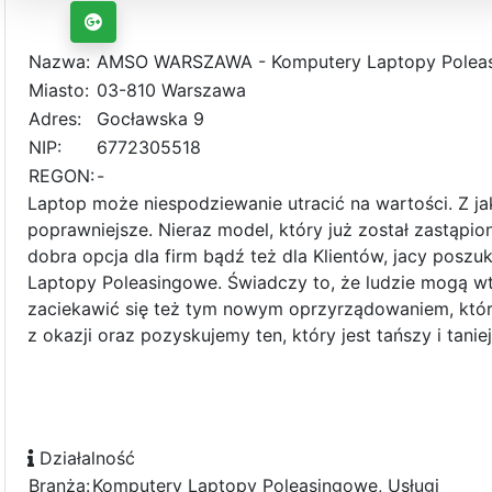
Nazwa:
AMSO WARSZAWA - Komputery Laptopy Polea
Miasto:
03-810 Warszawa
Adres:
Gocławska 9
NIP:
6772305518
REGON:
-
Laptop może niespodziewanie utracić na wartości. Z j
poprawniejsze. Nieraz model, który już został zastąpi
dobra opcja dla firm bądź też dla Klientów, jacy po
Laptopy Poleasingowe. Świadczy to, że ludzie mogą wt
zaciekawić się też tym nowym oprzyrządowaniem, który
z okazji oraz pozyskujemy ten, który jest tańszy i tani
Działalność
Branża:
Komputery Laptopy Poleasingowe, Usługi