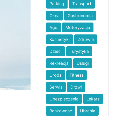
Parking
Transport
Okna
Gastronomia
Agd
Motoryzacja
Kosmetyki
Zdrowie
Dzieci
Turystyka
Rekreacja
Usługi
Uroda
Fitness
Serwis
Drzwi
Ubezpieczenia
Lekarz
Bankowość
Ubrania