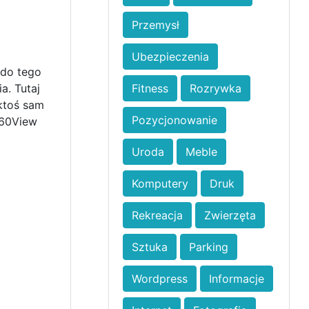
Przemysł
Ubezpieczenia
 do tego
. Tutaj
Fitness
Rozrywka
 ktoś sam
Pozycjonowanie
360View
Uroda
Meble
Komputery
Druk
Rekreacja
Zwierzęta
Sztuka
Parking
Wordpress
Informacje