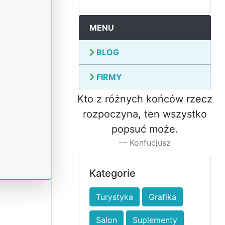
MENU
BLOG
FIRMY
Kto z różnych końców rzecz
rozpoczyna, ten wszystko
popsuć może.
Konfucjusz
Kategorie
Turystyka
Grafika
Salon
Suplementy