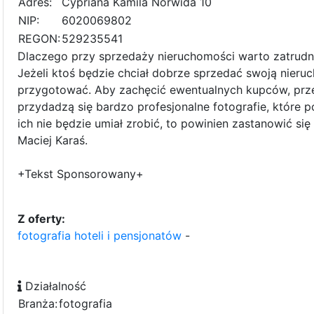
Adres:
Cypriana Kamila Norwida 10
NIP:
6020069802
REGON:
529235541
Dlaczego przy sprzedaży nieruchomości warto zatrudni
Jeżeli ktoś będzie chciał dobrze sprzedać swoją nieruc
przygotować. Aby zachęcić ewentualnych kupców, prz
przydadzą się bardzo profesjonalne fotografie, które p
ich nie będzie umiał zrobić, to powinien zastanowić s
Maciej Karaś.
+Tekst Sponsorowany+
Z oferty:
fotografia hoteli i pensjonatów
-
Działalność
Branża:
fotografia