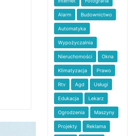
Internet
Fotografia
Alarm
Budownictwo
Automatyka
Wypożyczalnia
Nieruchomości
Okna
Klimatyzacja
Prawo
Rtv
Agd
Usługi
Edukacja
Lekarz
Ogrodzenia
Maszyny
Projekty
Reklama