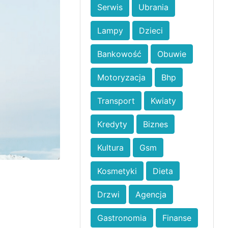
Serwis
Ubrania
Lampy
Dzieci
Bankowość
Obuwie
Motoryzacja
Bhp
Transport
Kwiaty
Kredyty
Biznes
Kultura
Gsm
Kosmetyki
Dieta
Drzwi
Agencja
Gastronomia
Finanse