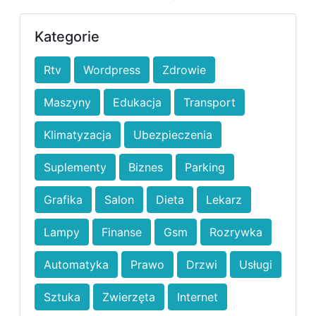
Kategorie
Rtv
Wordpress
Zdrowie
Maszyny
Edukacja
Transport
Klimatyzacja
Ubezpieczenia
Suplementy
Biznes
Parking
Grafika
Salon
Dieta
Lekarz
Lampy
Finanse
Gsm
Rozrywka
Automatyka
Prawo
Drzwi
Usługi
Sztuka
Zwierzęta
Internet