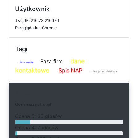
Użytkownik
T
w
ó
j
I
P: 216.73.216.176
P
r
z
e
g
l
ą
d
a
r
k
a: Chrome
Tagi
dane
Baza firm
firmowanie
kontaktowe
Spis NAP
mikroprzedsiębiorca
Ankieta
O
c
e
ń
n
a
s
z
ą
s
t
r
o
n
ę
!
O
c
e
n
a 5: 60 głosów
O
c
e
n
a 4: 7 głosów