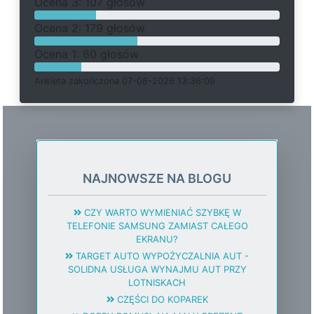
O
c
e
n
a 3: 107 głosów
O
c
e
n
a 2: 179 głosów
O
c
e
n
a 1: 80 głosów
Ankieta
z
a
k
o
ń
c
z
o
n
a 07-08-2026 13:36:09
NAJNOWSZE NA BLOGU
CZY WARTO WYMIENIAĆ SZYBKĘ W
TELEFONIE SAMSUNG ZAMIAST CAŁEGO
EKRANU?
TARGET AUTO WYPOŻYCZALNIA AUT -
SOLIDNA USŁUGA WYNAJMU AUT PRZY
LOTNISKACH
CZĘŚCI DO KOPAREK