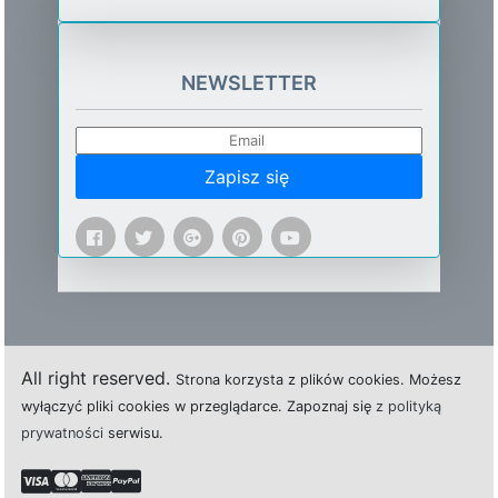
NEWSLETTER
Zapisz się
All right reserved.
Strona
k
o
r
z
y
s
t
a z plików cookies.
M
o
ż
e
s
z
w
y
ł
ą
c
z
y
ć
p
l
i
k
i
c
o
o
k
i
e
s w przeglądarce.
Z
a
p
o
z
n
a
j
s
i
ę
z polityką
prywatności
s
e
r
w
i
s
u.