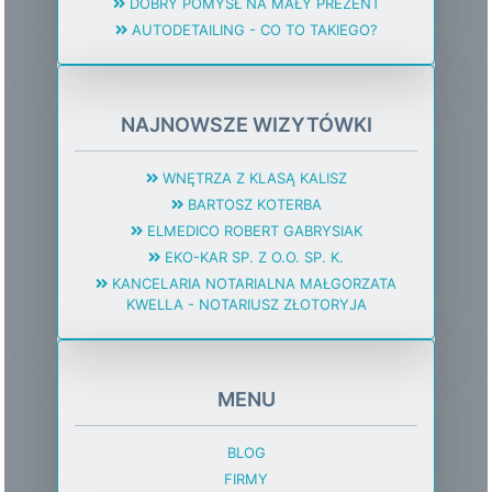
DOBRY POMYSŁ NA MAŁY PREZENT
AUTODETAILING - CO TO TAKIEGO?
NAJNOWSZE WIZYTÓWKI
WNĘTRZA Z KLASĄ KALISZ
BARTOSZ KOTERBA
ELMEDICO ROBERT GABRYSIAK
EKO-KAR SP. Z O.O. SP. K.
KANCELARIA NOTARIALNA MAŁGORZATA
KWELLA - NOTARIUSZ ZŁOTORYJA
MENU
BLOG
FIRMY