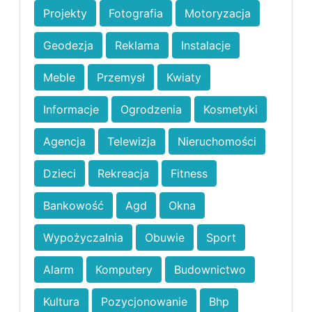
Projekty
Fotografia
Motoryzacja
Geodezja
Reklama
Instalacje
Meble
Przemysł
Kwiaty
Informacje
Ogrodzenia
Kosmetyki
Agencja
Telewizja
Nieruchomości
Dzieci
Rekreacja
Fitness
Bankowość
Agd
Okna
Wypożyczalnia
Obuwie
Sport
Alarm
Komputery
Budownictwo
Kultura
Pozycjonowanie
Bhp