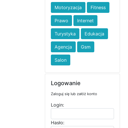
Motoryzacja
Fitness
Prawo
Internet
Turystyka
Edukacja
Agencja
Gsm
Salon
Logowanie
Zaloguj się lub załóż konto
Login:
Hasło: