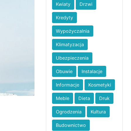
Kwiaty
Drzwi
Kredyty
Wypożyczalnia
Klimatyzacja
Ubezpieczenia
Obuwie
Instalacje
Informacje
Kosmetyki
Meble
Dieta
Druk
Ogrodzenia
Kultura
Budownictwo