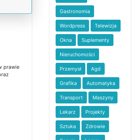
Gastronomia
Wordpress
Telewizja
Okna
Suplementy
Nieruchomości
w prawie
Przemysł
Agd
oraz
Grafika
Automatyka
Transport
Maszyny
Lekarz
Projekty
Sztuka
Zdrowie