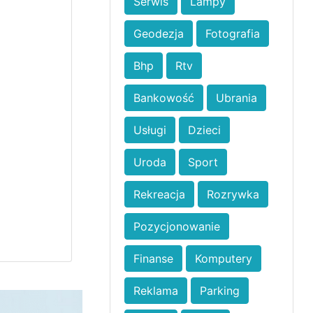
Serwis
Lampy
Geodezja
Fotografia
Bhp
Rtv
Bankowość
Ubrania
Usługi
Dzieci
Uroda
Sport
Rekreacja
Rozrywka
Pozycjonowanie
Finanse
Komputery
Reklama
Parking