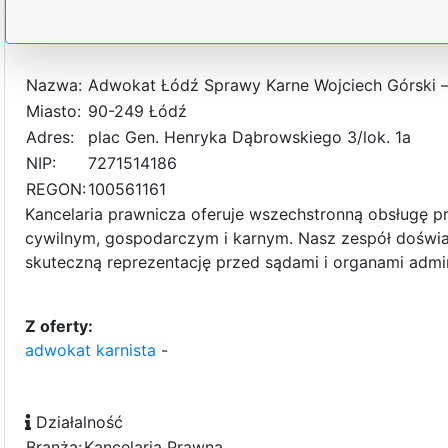
Nazwa:
Adwokat Łódź Sprawy Karne Wojciech Górski –
Miasto:
90-249 Łódź
Adres:
plac Gen. Henryka Dąbrowskiego 3/lok. 1a
NIP:
7271514186
REGON:
100561161
Kancelaria prawnicza oferuje wszechstronną obsługę pra
cywilnym, gospodarczym i karnym. Nasz zespół doświ
skuteczną reprezentację przed sądami i organami admin
Z oferty:
adwokat karnista
-
Działalność
Branża:
Kancelaria Prawna