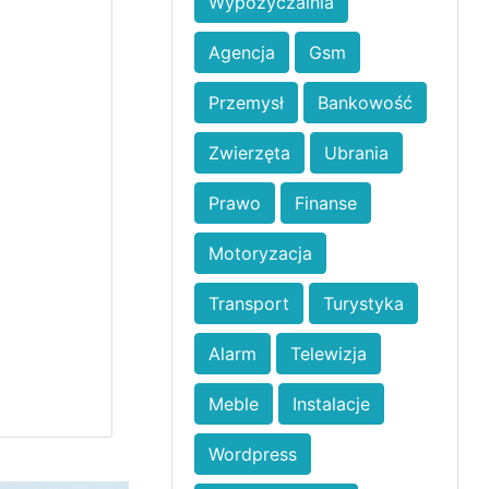
Wypożyczalnia
Agencja
Gsm
Przemysł
Bankowość
Zwierzęta
Ubrania
Prawo
Finanse
Motoryzacja
Transport
Turystyka
Alarm
Telewizja
Meble
Instalacje
Wordpress