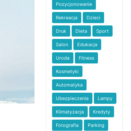
Pozycjonowanie
Rekreacja
Dzieci
Druk
Dieta
Sport
Salon
Edukacja
Uroda
Fitness
Kosmetyki
Automatyka
Ubezpieczenia
Lampy
Klimatyzacja
Kredyty
Fotografia
Parking