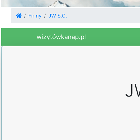
Firmy
JW S.C.
wizytówkanap.pl
J