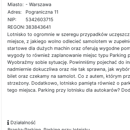
Miasto:
- Warszawa
Adres:
Pograniczna 11
NIP:
5342603715
REGON:
383843641
Lotnisko to ogromnie w szeregu przypadków uczęszcza
miejsce, z jakiego wolno odlecieć samolotem w zupełnie
startowe dla dużych machin oraz oferują wygodne pomi
wygody to również zaplanowanie miejsc typu Parking p
Wyobraźmy sobie sytuację. Powinniśmy pojechać do i
nadmiernie dokuczliwa oraz nie tak sprawna, jak wybór
bilet oraz czekamy na samolot. Co z autem, którym przy
strzeżony. Dodatkowo, lotnisko pamięta również o park
tego miejsca. Parking przy lotnisku dla autokarów? Dod
Działalność
Branża:
Parking, Parking przy lotnisku