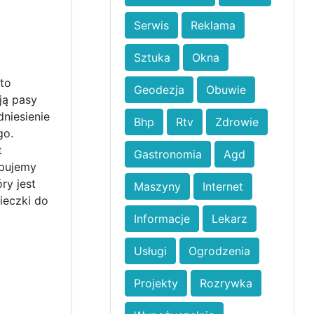
Serwis
Reklama
Sztuka
Okna
to
Geodezja
Obuwie
ją pasy
niesienie
Bhp
Rtv
Zdrowie
go.
t
Gastronomia
Agd
upujemy
ry jest
Maszyny
Internet
ieczki do
Informacje
Lekarz
Usługi
Ogrodzenia
Projekty
Rozrywka