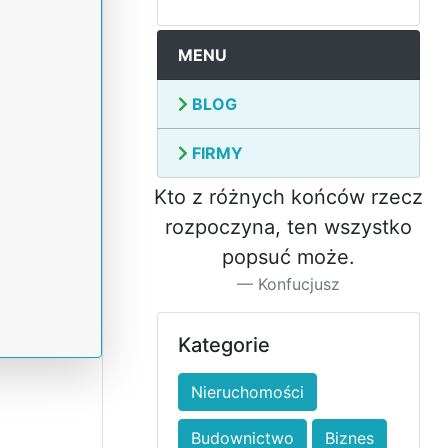
MENU
BLOG
FIRMY
Kto z różnych końców rzecz
rozpoczyna, ten wszystko
popsuć może.
Konfucjusz
Kategorie
Nieruchomości
Budownictwo
Biznes