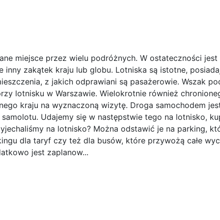
ne miejsce przez wielu podróżnych. W ostateczności jest 
 inny zakątek kraju lub globu. Lotniska są istotne, posiada
eszczenia, z jakich odprawiani są pasażerowie. Wszak pod
rzy lotnisku w Warszawie. Wielokrotnie również chronione
nnego kraju na wyznaczoną wizytę. Droga samochodem jes
 samolotu. Udajemy się w następstwie tego na lotnisko, k
jechaliśmy na lotnisko? Można odstawić je na parking, któ
ingu dla taryf czy też dla busów, które przywożą całe wyc
atkowo jest zaplanow...