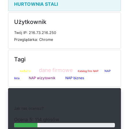
HURTOWNIA STALI
Użytkownik
T
w
ó
j
I
P: 216.73.216.250
P
r
z
e
g
l
ą
d
a
r
k
a: Chrome
Tagi
dane firmowe
website
NAP
Katalog firm NAP
NAP wizytownik
NAP biznes
lista
Ankieta
J
a
k
n
a
s
o
c
e
n
i
s
z
?
O
c
e
n
a 5: 114 głosów