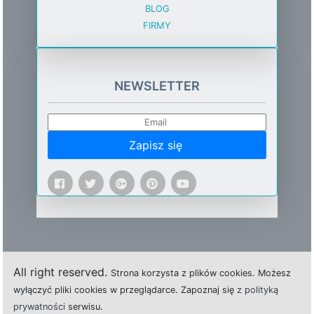
BLOG
FIRMY
NEWSLETTER
Zapisz się
All right reserved.
Strona
k
o
r
z
y
s
t
a z plików cookies.
M
o
ż
e
s
z
w
y
ł
ą
c
z
y
ć
p
l
i
k
i
c
o
o
k
i
e
s w przeglądarce.
Z
a
p
o
z
n
a
j
s
i
ę
z polityką
prywatności
s
e
r
w
i
s
u.