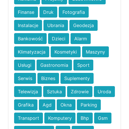
Finanse
Druk
Fotografia
Instalacje
Ubrania
Geodezja
Bankowość
Dzieci
Alarm
Klimatyzacja
Kosmetyki
Maszyny
Usługi
Gastronomia
Sport
Serwis
Biznes
Suplementy
Telewizja
Sztuka
Zdrowie
Uroda
Grafika
Agd
Okna
Parking
Transport
Komputery
Bhp
Gsm