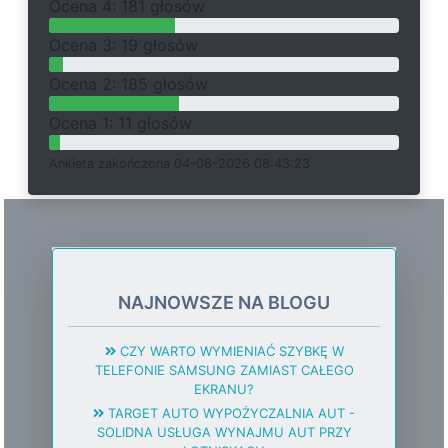
O
c
e
n
a 4: 181 głosów
O
c
e
n
a 3: 19 głosów
O
c
e
n
a 2: 185 głosów
O
c
e
n
a 1: 11 głosów
Ankieta
z
a
k
o
ń
c
z
o
n
a 04-08-2026 08:43:23
NAJNOWSZE NA BLOGU
CZY WARTO WYMIENIAĆ SZYBKĘ W
TELEFONIE SAMSUNG ZAMIAST CAŁEGO
EKRANU?
TARGET AUTO WYPOŻYCZALNIA AUT -
SOLIDNA USŁUGA WYNAJMU AUT PRZY