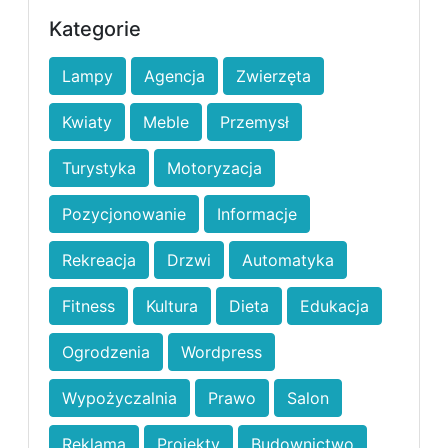
Kategorie
Lampy
Agencja
Zwierzęta
Kwiaty
Meble
Przemysł
Turystyka
Motoryzacja
Pozycjonowanie
Informacje
Rekreacja
Drzwi
Automatyka
Fitness
Kultura
Dieta
Edukacja
Ogrodzenia
Wordpress
Wypożyczalnia
Prawo
Salon
Reklama
Projekty
Budownictwo