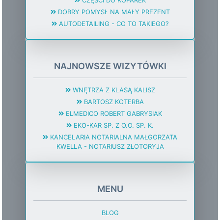
CZĘŚCI DO KOPAREK
DOBRY POMYSŁ NA MAŁY PREZENT
AUTODETAILING - CO TO TAKIEGO?
NAJNOWSZE WIZYTÓWKI
WNĘTRZA Z KLASĄ KALISZ
BARTOSZ KOTERBA
ELMEDICO ROBERT GABRYSIAK
EKO-KAR SP. Z O.O. SP. K.
KANCELARIA NOTARIALNA MAŁGORZATA
KWELLA - NOTARIUSZ ZŁOTORYJA
MENU
BLOG