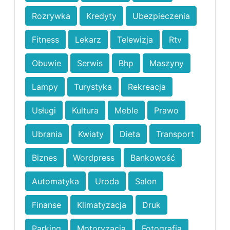
Rozrywka
Kredyty
Ubezpieczenia
Fitness
Lekarz
Telewizja
Rtv
Obuwie
Serwis
Bhp
Maszyny
Lampy
Turystyka
Rekreacja
Usługi
Kultura
Meble
Prawo
Ubrania
Kwiaty
Dieta
Transport
Biznes
Wordpress
Bankowość
Automatyka
Uroda
Salon
Finanse
Klimatyzacja
Druk
Parking
Motoryzacja
Fotografia