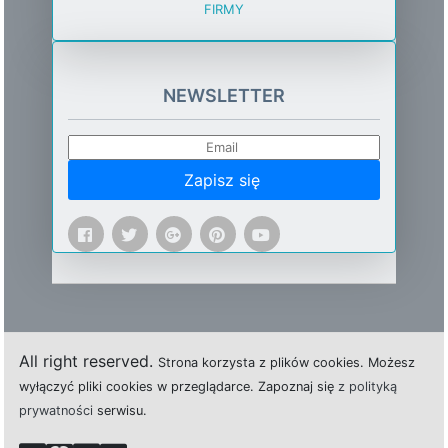
FIRMY
NEWSLETTER
Zapisz się
All right reserved.
Strona
k
o
r
z
y
s
t
a z plików cookies.
M
o
ż
e
s
z
w
y
ł
ą
c
z
y
ć
p
l
i
k
i
c
o
o
k
i
e
s w przeglądarce.
Z
a
p
o
z
n
a
j
s
i
ę
z polityką
prywatności
s
e
r
w
i
s
u.