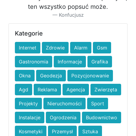
ten wszystko popsuć może.
Konfucjusz
Kategorie
Internet
Zdrowie
Alarm
Gsm
Gastronomia
Informacje
Grafika
Okna
Geodezja
Pozycjonowanie
Agd
Reklama
Agencja
Zwierzęta
Projekty
Nieruchomości
Sport
Instalacje
Ogrodzenia
Budownictwo
Kosmetyki
Przemysł
Sztuka