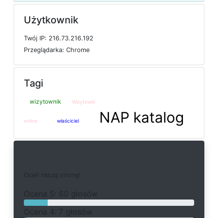
Użytkownik
T
w
ó
j
I
P: 216.73.216.192
P
r
z
e
g
l
ą
d
a
r
k
a: Chrome
Tagi
wizytownik
Wizytówki
NAP katalog
online
właściciel
Ankieta
O
c
e
ń
n
a
s
z
ą
s
t
r
o
n
ę
!
O
c
e
n
a 5: 60 głosów
O
c
e
n
a 4: 7 głosów