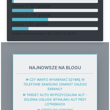
O
c
e
n
a 3: 107 głosów
O
c
e
n
a 2: 179 głosów
O
c
e
n
a 1: 80 głosów
Ankieta
z
a
k
o
ń
c
z
o
n
a 07-08-2026 13:36:09
NAJNOWSZE NA BLOGU
CZY WARTO WYMIENIAĆ SZYBKĘ W
TELEFONIE SAMSUNG ZAMIAST CAŁEGO
EKRANU?
TARGET AUTO WYPOŻYCZALNIA AUT -
SOLIDNA USŁUGA WYNAJMU AUT PRZY
LOTNISKACH