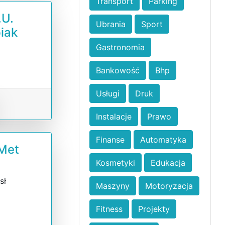
Transport
Parking
.U.
Ubrania
Sport
iak
Gastronomia
ń
e
Bankowość
Bhp
Usługi
Druk
Instalacje
Prawo
Finanse
Automatyka
Met
Kosmetyki
Edukacja
sł
Maszyny
Motoryzacja
Fitness
Projekty