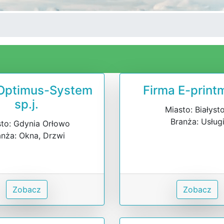
 Optimus-System
Firma E-print
sp.j.
Miasto: Białyst
Branża: Usług
to: Gdynia Orłowo
anża: Okna, Drzwi
Zobacz
Zobacz