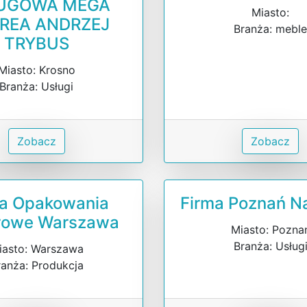
UGOWA MEGA
Miasto:
REA ANDRZEJ
Branża: mebl
TRYBUS
Miasto: Krosno
Branża: Usługi
Zobacz
Zobacz
ma Opakowania
Firma Poznań N
rowe Warszawa
Miasto: Pozna
Branża: Usług
iasto: Warszawa
ranża: Produkcja