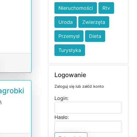
Nieruchomości
Rtv
e
Uroda
Zwierzęta
Przemysł
Dieta
Turystyka
Logowanie
Zaloguj się lub załóż konto
agrobki
Login:
ń
i
Hasło: