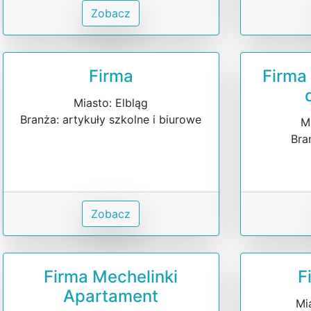
Zobacz
Firma
Firma
Miasto: Elbląg
Branża: artykuły szkolne i biurowe
M
Bra
Zobacz
Firma Mechelinki
F
Apartament
Mi