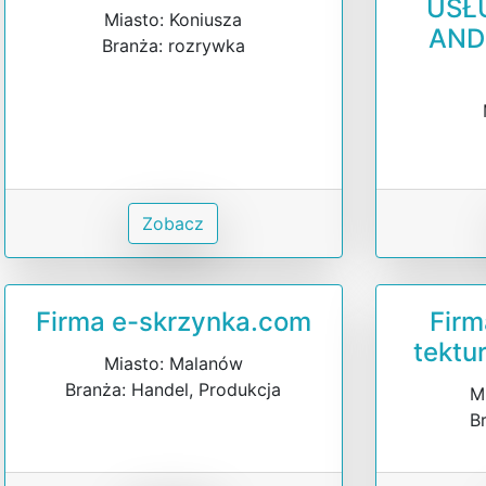
USŁ
Miasto: Koniusza
AND
Branża: rozrywka
Zobacz
Firma e-skrzynka.com
Fir
tektu
Miasto: Malanów
Branża: Handel, Produkcja
M
B