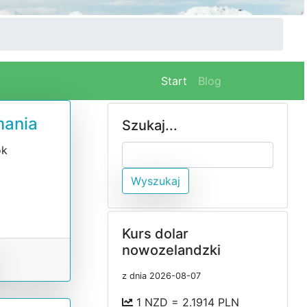
(current)
Start
Blog
mania
Szukaj...
ok
i
Wyszukaj
Kurs dolar
nowozelandzki
z dnia 2026-08-07
1 NZD = 2.1914 PLN