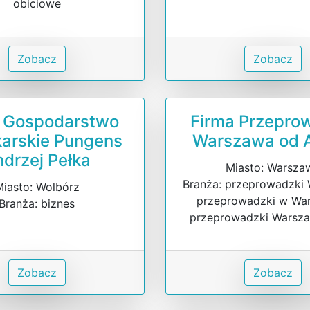
obiciowe
Zobacz
Zobacz
a Gospodarstwo
Firma Przepro
karskie Pungens
Warszawa od A
drzej Pełka
Miasto: Warsza
Branża: przeprowadzki
iasto: Wolbórz
przeprowadzki w War
Branża: biznes
przeprowadzki Warsza
Zobacz
Zobacz