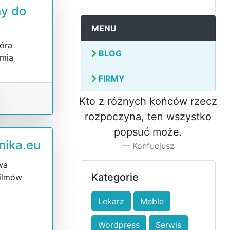
y do
MENU
Góra
BLOG
omia
FIRMY
Kto z różnych końców rzecz
rozpoczyna, ten wszystko
popsuć może.
nika.eu
Konfucjusz
wa
Kategorie
filmów
Lekarz
Meble
Wordpress
Serwis