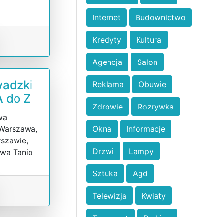
Internet
Budownictwo
Kredyty
Kultura
Agencja
Salon
wadzki
Reklama
Obuwie
 do Z
Zdrowie
Rozrywka
wa
 Warszawa,
Okna
Informacje
szawie,
Drzwi
Lampy
wa Tanio
Sztuka
Agd
Telewizja
Kwiaty