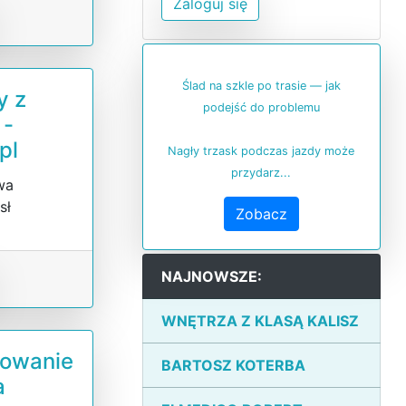
Zaloguj się
Ślad na szkle po trasie — jak
y z
podejść do problemu
 -
pl
Nagły trzask podczas jazdy może
przydarz...
wa
sł
Zobacz
NAJNOWSZE:
WNĘTRZA Z KLASĄ KALISZ
mowanie
BARTOSZ KOTERBA
a