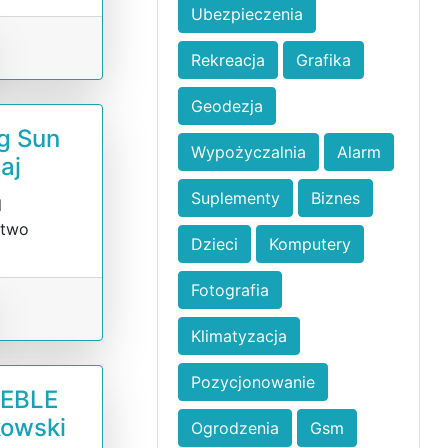
Ubezpieczenia
Rekreacja
Grafika
Geodezja
ng Sun
Wypożyczalnia
Alarm
aj
Suplementy
Biznes
l
ctwo
Dzieci
Komputery
Fotografia
Klimatyzacja
Pozycjonowanie
MEBLE
owski
Ogrodzenia
Gsm