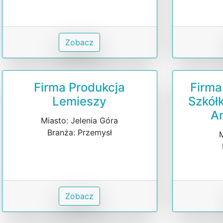
Zobacz
Firma Produkcja
Firm
Lemieszy
Szkół
An
Miasto: Jelenia Góra
Branża: Przemysł
M
Zobacz