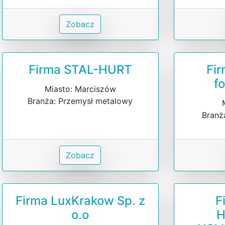
Zobacz
Firma STAL-HURT
Fir
f
Miasto: Marciszów
Branża: Przemysł metalowy
Branż
Zobacz
Firma LuxKrakow Sp. z
F
o.o