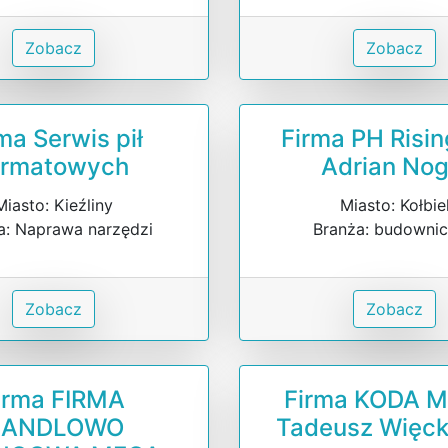
Zobacz
Zobacz
ma Serwis pił
Firma PH Risi
ormatowych
Adrian Nog
Miasto: Kieźliny
Miasto: Kołbie
a: Naprawa narzędzi
Branża: budowni
Zobacz
Zobacz
irma FIRMA
Firma KODA 
HANDLOWO
Tadeusz Więck