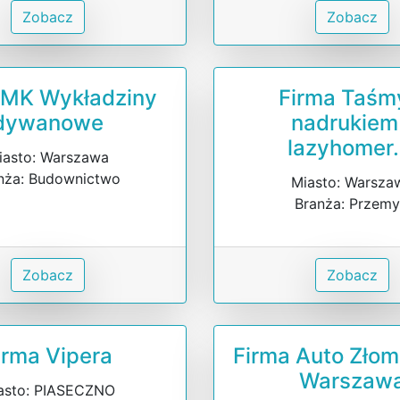
Zobacz
Zobacz
 MK Wykładziny
Firma Taśm
dywanowe
nadrukiem
lazyhomer.
iasto: Warszawa
nża: Budownictwo
Miasto: Warsza
Branża: Przemy
Zobacz
Zobacz
irma Vipera
Firma Auto Zło
Warszaw
asto: PIASECZNO