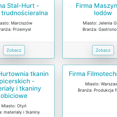
ma Stal-Hurt -
Firma Maszyn
 trudnościeralna
lodów
asto: Marciszów
Miasto: Jelenia 
ranża: Przemysł
Branża: Gastron
Zobacz
Zobacz
Hurtownia tkanin
Firma Filmotech
picerskich -
Miasto: Warsza
riały i tkaniny
Branża: Produkcja 
obiciowe
Miasto: Otyń
: materiały i tkaniny