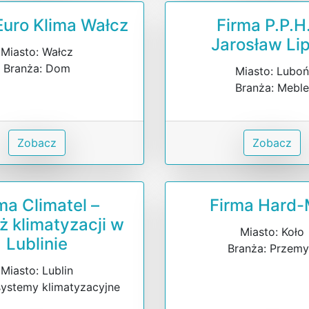
Euro Klima Wałcz
Firma P.P.H
Jarosław Lip
Miasto: Wałcz
Branża: Dom
Miasto: Lubo
Branża: Mebl
Zobacz
Zobacz
ma Climatel –
Firma Hard-
 klimatyzacji w
Miasto: Koło
Lublinie
Branża: Przemy
Miasto: Lublin
systemy klimatyzacyjne