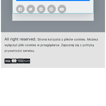
All right reserved.
Strona
k
o
r
z
y
s
t
a z plików cookies.
M
o
ż
e
s
z
w
y
ł
ą
c
z
y
ć
p
l
i
k
i
c
o
o
k
i
e
s w przeglądarce.
Z
a
p
o
z
n
a
j
s
i
ę
z polityką
prywatności
s
e
r
w
i
s
u.