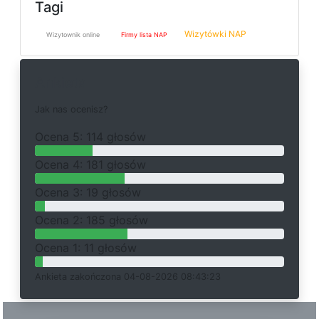
Tagi
Wizytówki NAP
Wizytownik online
Firmy lista NAP
Ankieta
J
a
k
n
a
s
o
c
e
n
i
s
z
?
O
c
e
n
a 5: 114 głosów
O
c
e
n
a 4: 181 głosów
O
c
e
n
a 3: 19 głosów
O
c
e
n
a 2: 185 głosów
O
c
e
n
a 1: 11 głosów
Ankieta
z
a
k
o
ń
c
z
o
n
a 04-08-2026 08:43:23