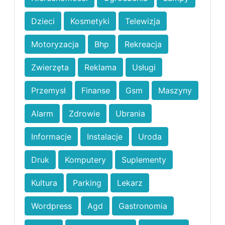
Dzieci
Kosmetyki
Telewizja
Motoryzacja
Bhp
Rekreacja
Zwierzęta
Reklama
Usługi
Przemysł
Finanse
Gsm
Maszyny
Alarm
Zdrowie
Ubrania
Informacje
Instalacje
Uroda
Druk
Komputery
Suplementy
Kultura
Parking
Lekarz
Wordpress
Agd
Gastronomia