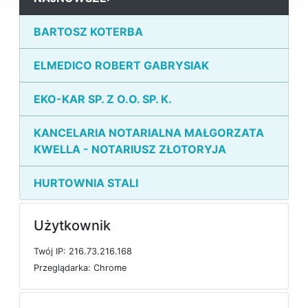
BARTOSZ KOTERBA
ELMEDICO ROBERT GABRYSIAK
EKO-KAR SP. Z O.O. SP. K.
KANCELARIA NOTARIALNA MAŁGORZATA
KWELLA - NOTARIUSZ ZŁOTORYJA
HURTOWNIA STALI
Użytkownik
T
w
ó
j
I
P: 216.73.216.168
P
r
z
e
g
l
ą
d
a
r
k
a: Chrome