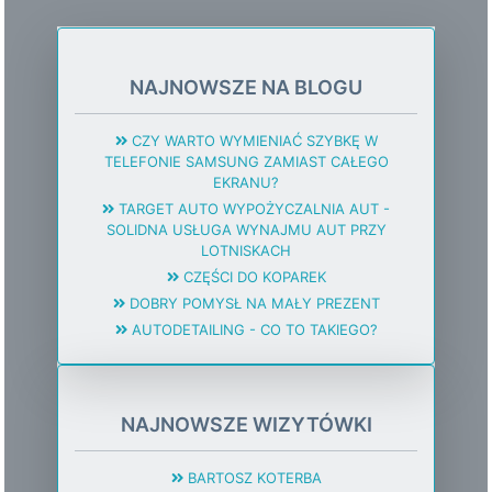
NAJNOWSZE NA BLOGU
CZY WARTO WYMIENIAĆ SZYBKĘ W
TELEFONIE SAMSUNG ZAMIAST CAŁEGO
EKRANU?
TARGET AUTO WYPOŻYCZALNIA AUT -
SOLIDNA USŁUGA WYNAJMU AUT PRZY
LOTNISKACH
CZĘŚCI DO KOPAREK
DOBRY POMYSŁ NA MAŁY PREZENT
AUTODETAILING - CO TO TAKIEGO?
NAJNOWSZE WIZYTÓWKI
BARTOSZ KOTERBA