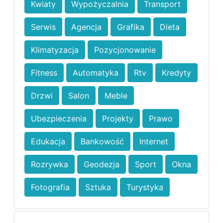
Kwiaty
Wypożyczalnia
Transport
Serwis
Agencja
Grafika
Dieta
Klimatyzacja
Pozycjonowanie
Fitness
Automatyka
Rtv
Kredyty
Drzwi
Salon
Meble
Ubezpieczenia
Projekty
Prawo
Edukacja
Bankowość
Internet
Rozrywka
Geodezja
Sport
Okna
Fotografia
Sztuka
Turystyka