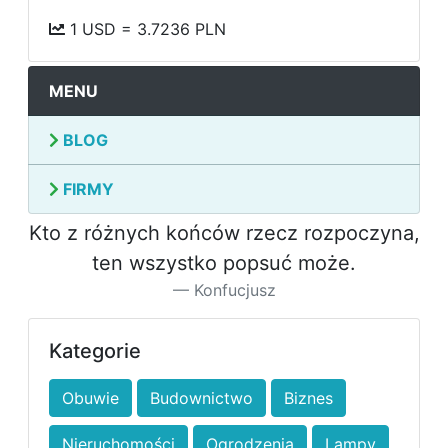
1 USD = 3.7236 PLN
MENU
BLOG
FIRMY
Kto z różnych końców rzecz rozpoczyna,
ten wszystko popsuć może.
Konfucjusz
Kategorie
Obuwie
Budownictwo
Biznes
Nieruchomości
Ogrodzenia
Lampy