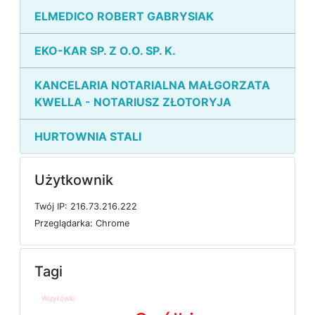
ELMEDICO ROBERT GABRYSIAK
EKO-KAR SP. Z O.O. SP. K.
KANCELARIA NOTARIALNA MAŁGORZATA
KWELLA - NOTARIUSZ ZŁOTORYJA
HURTOWNIA STALI
Użytkownik
T
w
ó
j
I
P: 216.73.216.222
P
r
z
e
g
l
ą
d
a
r
k
a: Chrome
Tagi
Wizytówki