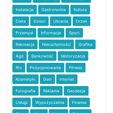
Instalacje
Gastronomia
Kultura
Dieta
Dzieci
Ubrania
Drzwi
Przemysł
Informacje
Sport
Rekreacja
Nieruchomości
Grafika
Agd
Bankowość
Motoryzacja
Rtv
Pozycjonowanie
Fitness
Kosmetyki
Gsm
Internet
Fotografia
Reklama
Geodezja
Usługi
Wypożyczalnia
Finanse