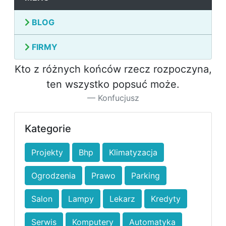
BLOG
FIRMY
Kto z różnych końców rzecz rozpoczyna,
ten wszystko popsuć może.
Konfucjusz
Kategorie
Projekty
Bhp
Klimatyzacja
Ogrodzenia
Prawo
Parking
Salon
Lampy
Lekarz
Kredyty
Serwis
Komputery
Automatyka