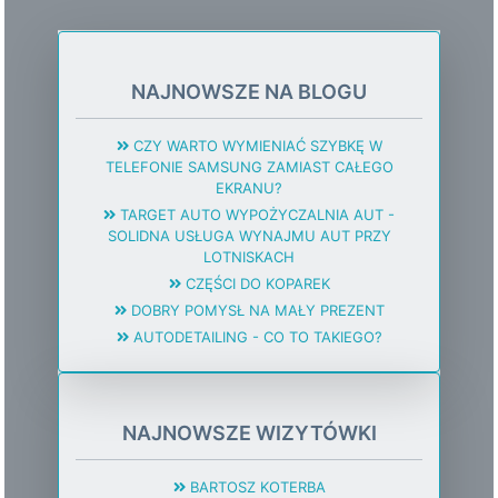
NAJNOWSZE NA BLOGU
CZY WARTO WYMIENIAĆ SZYBKĘ W
TELEFONIE SAMSUNG ZAMIAST CAŁEGO
EKRANU?
TARGET AUTO WYPOŻYCZALNIA AUT -
SOLIDNA USŁUGA WYNAJMU AUT PRZY
LOTNISKACH
CZĘŚCI DO KOPAREK
DOBRY POMYSŁ NA MAŁY PREZENT
AUTODETAILING - CO TO TAKIEGO?
NAJNOWSZE WIZYTÓWKI
BARTOSZ KOTERBA