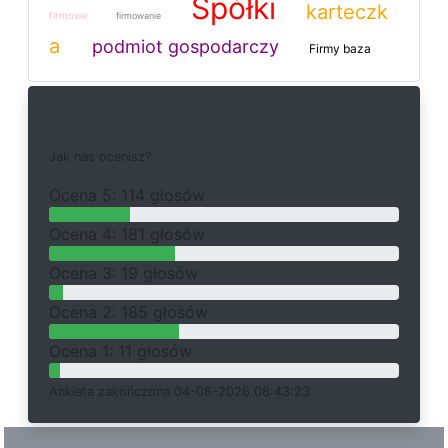
Spółki
karteczk
firmowe
firmowanie
a
podmiot gospodarczy
Firmy baza
Ankieta
J
a
k
n
a
s
o
c
e
n
i
s
z
?
O
c
e
n
a 5: 114 głosów
O
c
e
n
a 4: 181 głosów
O
c
e
n
a 3: 19 głosów
O
c
e
n
a 2: 185 głosów
O
c
e
n
a 1: 11 głosów
Ankieta
z
a
k
o
ń
c
z
o
n
a 04-08-2026 08:43:23