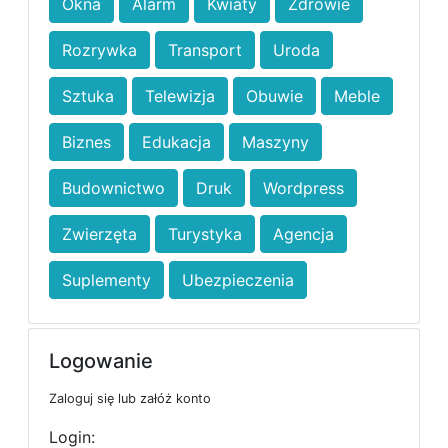
Okna
Alarm
Kwiaty
Zdrowie
Rozrywka
Transport
Uroda
Sztuka
Telewizja
Obuwie
Meble
Biznes
Edukacja
Maszyny
Budownictwo
Druk
Wordpress
Zwierzęta
Turystyka
Agencja
Suplementy
Ubezpieczenia
Logowanie
Zaloguj się lub załóż konto
Login: