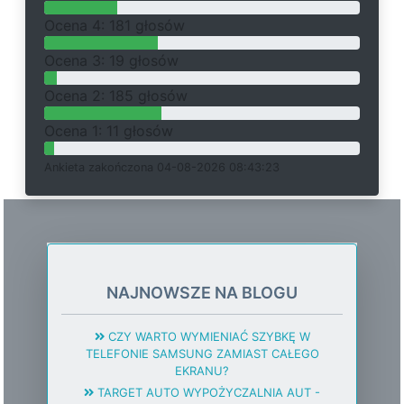
O
c
e
n
a 4: 181 głosów
O
c
e
n
a 3: 19 głosów
O
c
e
n
a 2: 185 głosów
O
c
e
n
a 1: 11 głosów
Ankieta
z
a
k
o
ń
c
z
o
n
a 04-08-2026 08:43:23
NAJNOWSZE NA BLOGU
CZY WARTO WYMIENIAĆ SZYBKĘ W
TELEFONIE SAMSUNG ZAMIAST CAŁEGO
EKRANU?
TARGET AUTO WYPOŻYCZALNIA AUT -