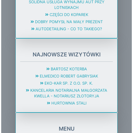
SOLIDNA USŁUGA WYNAJMU AUT PRZY
LOTNISKACH
CZĘŚCI DO KOPAREK
DOBRY POMYSŁ NA MAŁY PREZENT
AUTODETAILING - CO TO TAKIEGO?
NAJNOWSZE WIZYTÓWKI
BARTOSZ KOTERBA
ELMEDICO ROBERT GABRYSIAK
EKO-KAR SP. Z O.O. SP. K.
KANCELARIA NOTARIALNA MAŁGORZATA
KWELLA - NOTARIUSZ ZŁOTORYJA
HURTOWNIA STALI
MENU