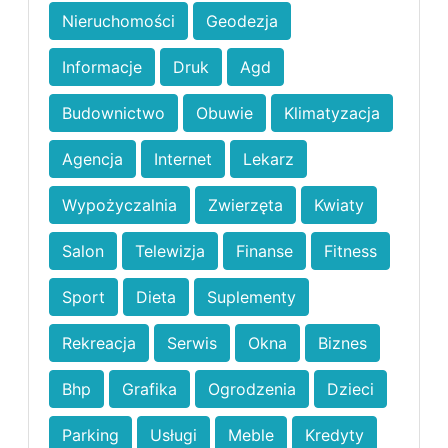
Nieruchomości
Geodezja
Informacje
Druk
Agd
Budownictwo
Obuwie
Klimatyzacja
Agencja
Internet
Lekarz
Wypożyczalnia
Zwierzęta
Kwiaty
Salon
Telewizja
Finanse
Fitness
Sport
Dieta
Suplementy
Rekreacja
Serwis
Okna
Biznes
Bhp
Grafika
Ogrodzenia
Dzieci
Parking
Usługi
Meble
Kredyty