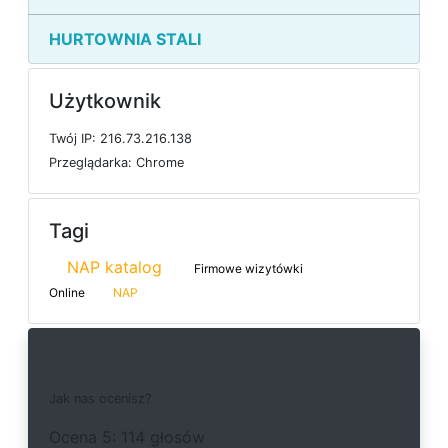
HURTOWNIA STALI
Użytkownik
T
w
ó
j
I
P: 216.73.216.138
P
r
z
e
g
l
ą
d
a
r
k
a: Chrome
Tagi
NAP katalog
Firmowe wizytówki
Online
NAP
Ankieta
J
a
k
n
a
s
o
c
e
n
i
s
z
?
O
c
e
n
a 5: 114 głosów