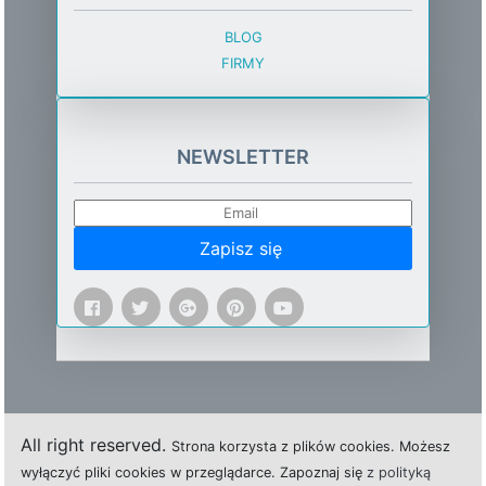
BLOG
FIRMY
NEWSLETTER
Zapisz się
All right reserved.
Strona
k
o
r
z
y
s
t
a z plików cookies.
M
o
ż
e
s
z
w
y
ł
ą
c
z
y
ć
p
l
i
k
i
c
o
o
k
i
e
s w przeglądarce.
Z
a
p
o
z
n
a
j
s
i
ę
z polityką