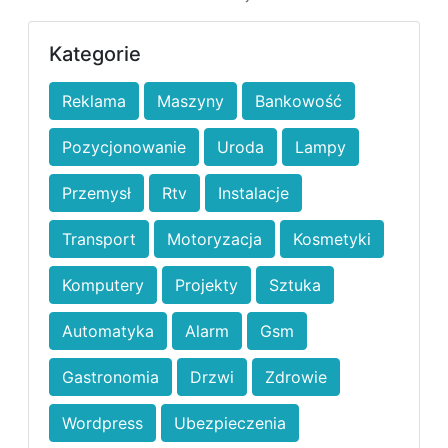
Kategorie
Reklama
Maszyny
Bankowość
Pozycjonowanie
Uroda
Lampy
Przemysł
Rtv
Instalacje
Transport
Motoryzacja
Kosmetyki
Komputery
Projekty
Sztuka
Automatyka
Alarm
Gsm
Gastronomia
Drzwi
Zdrowie
Wordpress
Ubezpieczenia