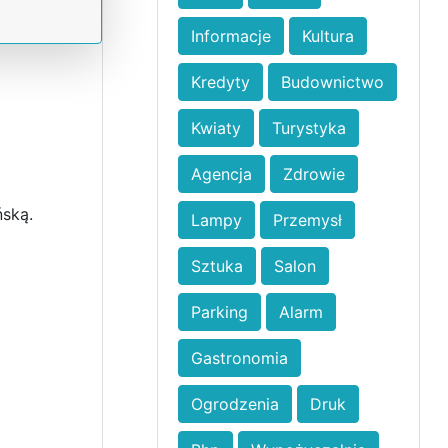
Informacje
Kultura
Kredyty
Budownictwo
Kwiaty
Turystyka
Agencja
Zdrowie
ńską.
Lampy
Przemysł
Sztuka
Salon
Parking
Alarm
Gastronomia
Ogrodzenia
Druk