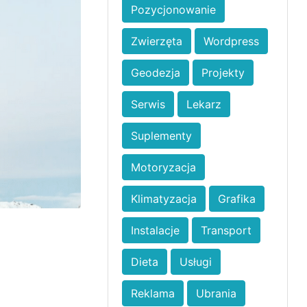
Pozycjonowanie
Zwierzęta
Wordpress
Geodezja
Projekty
Serwis
Lekarz
Suplementy
Motoryzacja
Klimatyzacja
Grafika
Instalacje
Transport
Dieta
Usługi
Reklama
Ubrania