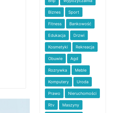
Bhp
Wypożyczalnia
Biznes
Sport
Fitness
Bankowość
Edukacja
Drzwi
Kosmetyki
Rekreacja
Obuwie
Agd
Rozrywka
Meble
Komputery
Uroda
Prawo
Nieruchomości
Rtv
Maszyny