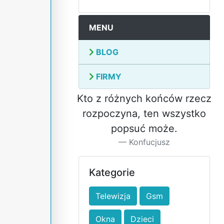
MENU
BLOG
FIRMY
Kto z różnych końców rzecz
rozpoczyna, ten wszystko
popsuć może.
Konfucjusz
Kategorie
Telewizja
Gsm
Okna
Dzieci