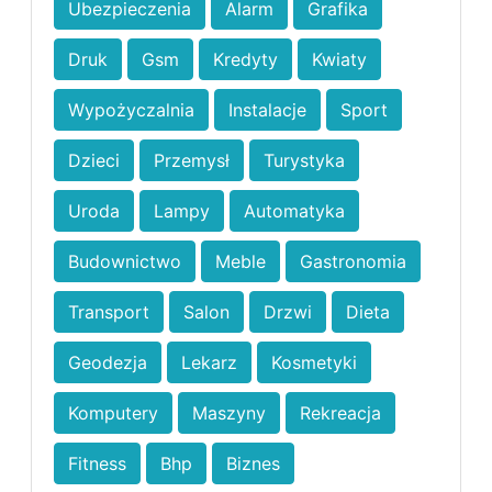
Ubezpieczenia
Alarm
Grafika
Druk
Gsm
Kredyty
Kwiaty
Wypożyczalnia
Instalacje
Sport
Dzieci
Przemysł
Turystyka
Uroda
Lampy
Automatyka
Budownictwo
Meble
Gastronomia
Transport
Salon
Drzwi
Dieta
Geodezja
Lekarz
Kosmetyki
Komputery
Maszyny
Rekreacja
Fitness
Bhp
Biznes