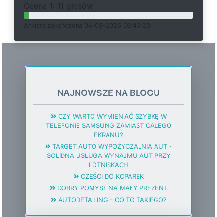
O
c
e
n
a 1: 11 głosów
Ankieta
z
a
k
o
ń
c
z
o
n
a 04-08-2026 08:43:23
NAJNOWSZE NA BLOGU
CZY WARTO WYMIENIAĆ SZYBKĘ W
TELEFONIE SAMSUNG ZAMIAST CAŁEGO
EKRANU?
TARGET AUTO WYPOŻYCZALNIA AUT -
SOLIDNA USŁUGA WYNAJMU AUT PRZY
LOTNISKACH
CZĘŚCI DO KOPAREK
DOBRY POMYSŁ NA MAŁY PREZENT
AUTODETAILING - CO TO TAKIEGO?