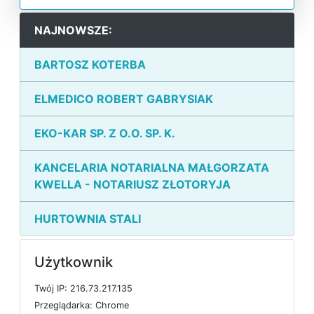
NAJNOWSZE:
BARTOSZ KOTERBA
ELMEDICO ROBERT GABRYSIAK
EKO-KAR SP. Z O.O. SP. K.
KANCELARIA NOTARIALNA MAŁGORZATA
KWELLA - NOTARIUSZ ZŁOTORYJA
HURTOWNIA STALI
Użytkownik
T
w
ó
j
I
P: 216.73.217.135
P
r
z
e
g
l
ą
d
a
r
k
a: Chrome