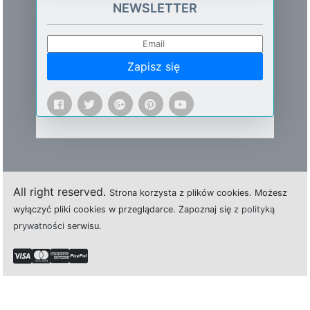
NEWSLETTER
Zapisz się
All right reserved.
Strona
k
o
r
z
y
s
t
a z plików cookies.
M
o
ż
e
s
z
w
y
ł
ą
c
z
y
ć
p
l
i
k
i
c
o
o
k
i
e
s w przeglądarce.
Z
a
p
o
z
n
a
j
s
i
ę
z polityką
prywatności
s
e
r
w
i
s
u.