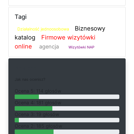
Tagi
Biznesowy
Działalność jednoosobowa
katalog
Firmowe wizytówki
online
agencja
Wizytówki NAP
Ankieta
J
a
k
n
a
s
o
c
e
n
i
s
z
?
O
c
e
n
a 5: 114 głosów
O
c
e
n
a 4: 181 głosów
O
c
e
n
a 3: 19 głosów
O
c
e
n
a 2: 185 głosów