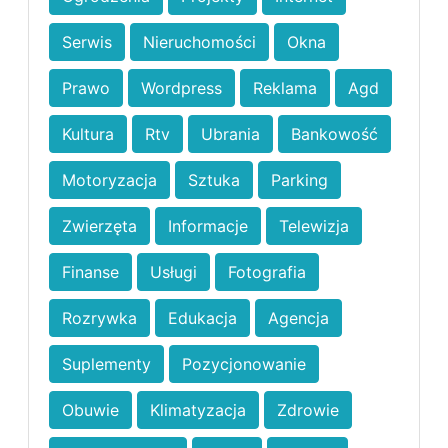
Serwis
Nieruchomości
Okna
Prawo
Wordpress
Reklama
Agd
Kultura
Rtv
Ubrania
Bankowość
Motoryzacja
Sztuka
Parking
Zwierzęta
Informacje
Telewizja
Finanse
Usługi
Fotografia
Rozrywka
Edukacja
Agencja
Suplementy
Pozycjonowanie
Obuwie
Klimatyzacja
Zdrowie