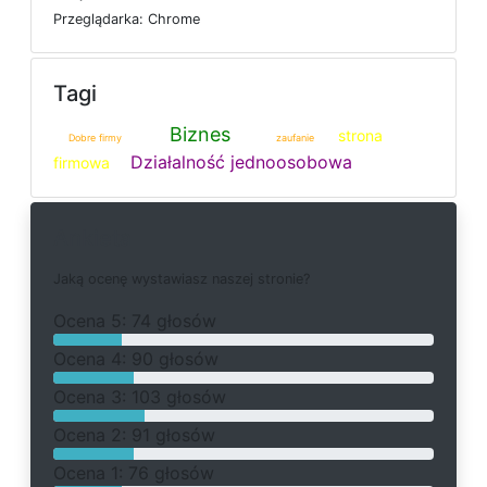
P
r
z
e
g
l
ą
d
a
r
k
a: Chrome
Tagi
Biznes
strona
Dobre firmy
zaufanie
Działalność jednoosobowa
firmowa
Ankieta
J
a
k
ą
o
c
e
n
ę
w
y
s
t
a
w
i
a
s
z
n
a
s
z
e
j
s
t
r
o
n
i
e
?
O
c
e
n
a 5: 74 głosów
O
c
e
n
a 4: 90 głosów
O
c
e
n
a 3: 103 głosów
O
c
e
n
a 2: 91 głosów
O
c
e
n
a 1: 76 głosów