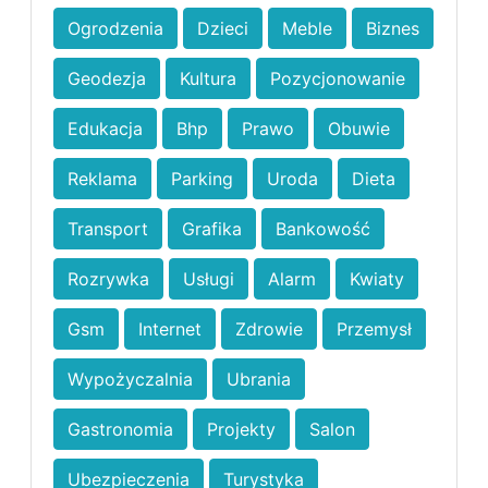
Ogrodzenia
Dzieci
Meble
Biznes
Geodezja
Kultura
Pozycjonowanie
Edukacja
Bhp
Prawo
Obuwie
Reklama
Parking
Uroda
Dieta
Transport
Grafika
Bankowość
Rozrywka
Usługi
Alarm
Kwiaty
Gsm
Internet
Zdrowie
Przemysł
Wypożyczalnia
Ubrania
Gastronomia
Projekty
Salon
Ubezpieczenia
Turystyka