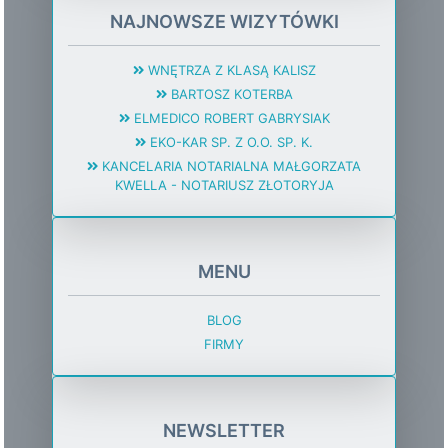
NAJNOWSZE WIZYTÓWKI
WNĘTRZA Z KLASĄ KALISZ
BARTOSZ KOTERBA
ELMEDICO ROBERT GABRYSIAK
EKO-KAR SP. Z O.O. SP. K.
KANCELARIA NOTARIALNA MAŁGORZATA
KWELLA - NOTARIUSZ ZŁOTORYJA
MENU
BLOG
FIRMY
NEWSLETTER