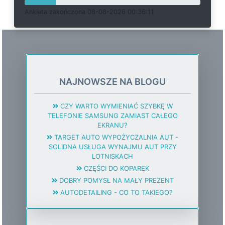
Ankieta
z
a
k
o
ń
c
z
o
n
a 08-08-2026 00:36:11
NAJNOWSZE NA BLOGU
CZY WARTO WYMIENIAĆ SZYBKĘ W
TELEFONIE SAMSUNG ZAMIAST CAŁEGO
EKRANU?
TARGET AUTO WYPOŻYCZALNIA AUT -
SOLIDNA USŁUGA WYNAJMU AUT PRZY
LOTNISKACH
CZĘŚCI DO KOPAREK
DOBRY POMYSŁ NA MAŁY PREZENT
AUTODETAILING - CO TO TAKIEGO?