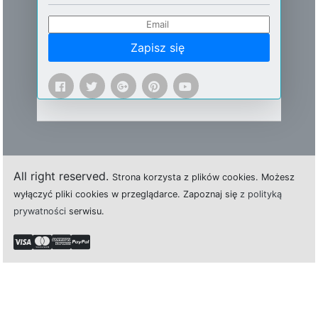
Zapisz się
All right reserved.
Strona
k
o
r
z
y
s
t
a z plików cookies.
M
o
ż
e
s
z
w
y
ł
ą
c
z
y
ć
p
l
i
k
i
c
o
o
k
i
e
s w przeglądarce.
Z
a
p
o
z
n
a
j
s
i
ę
z polityką
prywatności
s
e
r
w
i
s
u.