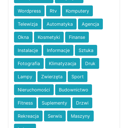
Wordpress
Rtv
Komputery
Telewizja
Automatyka
Agencja
Okna
Kosmetyki
Finanse
Instalacje
Informacje
Sztuka
Fotografia
Klimatyzacja
Druk
Lampy
Zwierzęta
Sport
Nieruchomości
Budownictwo
Fitness
Suplementy
Drzwi
Rekreacja
Serwis
Maszyny