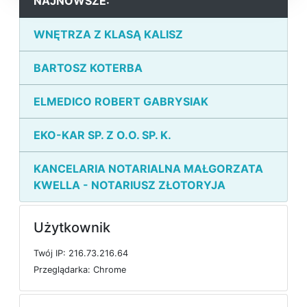
NAJNOWSZE:
WNĘTRZA Z KLASĄ KALISZ
BARTOSZ KOTERBA
ELMEDICO ROBERT GABRYSIAK
EKO-KAR SP. Z O.O. SP. K.
KANCELARIA NOTARIALNA MAŁGORZATA
KWELLA - NOTARIUSZ ZŁOTORYJA
Użytkownik
T
w
ó
j
I
P: 216.73.216.64
P
r
z
e
g
l
ą
d
a
r
k
a: Chrome