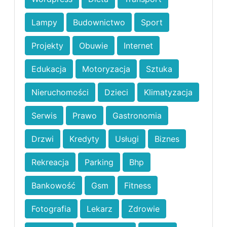
Lampy
Budownictwo
Sport
Projekty
Obuwie
Internet
Edukacja
Motoryzacja
Sztuka
Nieruchomości
Dzieci
Klimatyzacja
Serwis
Prawo
Gastronomia
Drzwi
Kredyty
Usługi
Biznes
Rekreacja
Parking
Bhp
Bankowość
Gsm
Fitness
Fotografia
Lekarz
Zdrowie