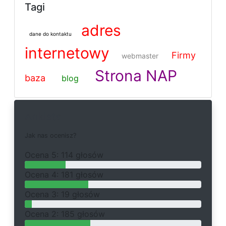
Tagi
adres
dane do kontaktu
internetowy
Firmy
webmaster
Strona NAP
baza
blog
Ankieta
J
a
k
n
a
s
o
c
e
n
i
s
z
?
O
c
e
n
a 5: 114 głosów
O
c
e
n
a 4: 181 głosów
O
c
e
n
a 3: 19 głosów
O
c
e
n
a 2: 185 głosów