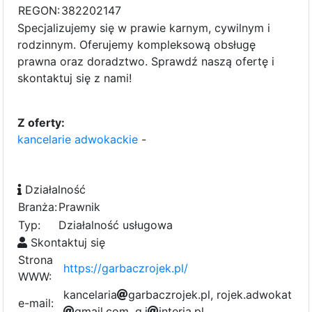
REGON:
382202147
Specjalizujemy się w prawie karnym, cywilnym i
rodzinnym. Oferujemy kompleksową obsługę
prawna oraz doradztwo. Sprawdź naszą ofertę i
skontaktuj się z nami!
Z oferty:
kancelarie adwokackie
-
Działalność
Branża:
Prawnik
Typ:
Działalność usługowa
Skontaktuj się
Strona
https://garbaczrojek.pl/
WWW:
k
a
n
c
e
l
a
r
i
7
a
g
a
r
b
a
c
z
r
o
j
e
k
.
p
l
,
2
r
o
a
j
e
k
.
a
d
w
o
k
a
t
e-mail:
g
m
a
i
l
.
c
9
o
a
m
,
c
g
.
i
i
n
t
2
e
r
i
a
6
.
p
l
f