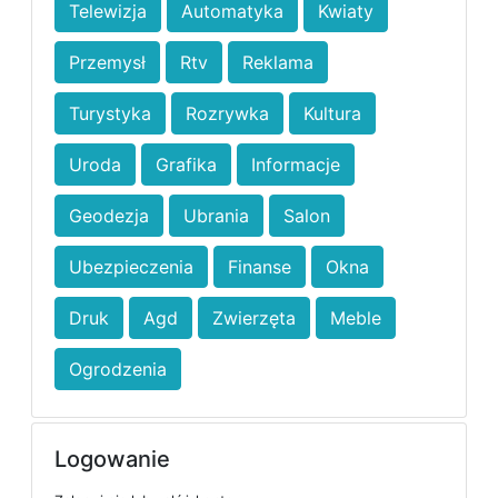
Telewizja
Automatyka
Kwiaty
Przemysł
Rtv
Reklama
Turystyka
Rozrywka
Kultura
Uroda
Grafika
Informacje
Geodezja
Ubrania
Salon
Ubezpieczenia
Finanse
Okna
Druk
Agd
Zwierzęta
Meble
Ogrodzenia
Logowanie