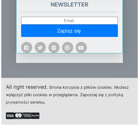
NEWSLETTER
Zapisz się
All right reserved.
Strona
k
o
r
z
y
s
t
a z plików cookies.
M
o
ż
e
s
z
w
y
ł
ą
c
z
y
ć
p
l
i
k
i
c
o
o
k
i
e
s w przeglądarce.
Z
a
p
o
z
n
a
j
s
i
ę
z polityką
prywatności
s
e
r
w
i
s
u.