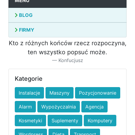
MENU
BLOG
FIRMY
Kto z różnych końców rzecz rozpoczyna,
ten wszystko popsuć może.
Konfucjusz
Kategorie
Instalacje
Maszyny
Pozycjonowanie
Alarm
Wypożyczalnia
Agencja
Kosmetyki
Suplementy
Komputery
Wordpress
Dieta
Transport