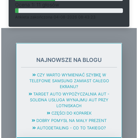
O
c
e
n
a 1: 11 głosów
Ankieta
z
a
k
o
ń
c
z
o
n
a 04-08-2026 08:43:23
NAJNOWSZE NA BLOGU
CZY WARTO WYMIENIAĆ SZYBKĘ W
TELEFONIE SAMSUNG ZAMIAST CAŁEGO
EKRANU?
TARGET AUTO WYPOŻYCZALNIA AUT -
SOLIDNA USŁUGA WYNAJMU AUT PRZY
LOTNISKACH
CZĘŚCI DO KOPAREK
DOBRY POMYSŁ NA MAŁY PREZENT
AUTODETAILING - CO TO TAKIEGO?