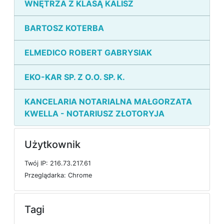
WNĘTRZA Z KLASĄ KALISZ
BARTOSZ KOTERBA
ELMEDICO ROBERT GABRYSIAK
EKO-KAR SP. Z O.O. SP. K.
KANCELARIA NOTARIALNA MAŁGORZATA
KWELLA - NOTARIUSZ ZŁOTORYJA
Użytkownik
T
w
ó
j
I
P: 216.73.217.61
P
r
z
e
g
l
ą
d
a
r
k
a: Chrome
Tagi