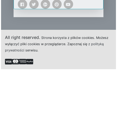
All right reserved.
Strona
k
o
r
z
y
s
t
a z plików cookies.
M
o
ż
e
s
z
w
y
ł
ą
c
z
y
ć
p
l
i
k
i
c
o
o
k
i
e
s w przeglądarce.
Z
a
p
o
z
n
a
j
s
i
ę
z polityką
prywatności
s
e
r
w
i
s
u.