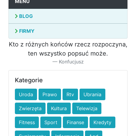
MENU
BLOG
FIRMY
Kto z różnych końców rzecz rozpoczyna,
ten wszystko popsuć może.
Konfucjusz
Kategorie
Uroda
Prawo
Rtv
Ubrania
Zwierzęta
Kultura
Telewizja
Fitness
Sport
Finanse
Kredyty