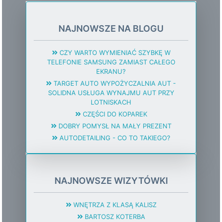
NAJNOWSZE NA BLOGU
CZY WARTO WYMIENIAĆ SZYBKĘ W
TELEFONIE SAMSUNG ZAMIAST CAŁEGO
EKRANU?
TARGET AUTO WYPOŻYCZALNIA AUT -
SOLIDNA USŁUGA WYNAJMU AUT PRZY
LOTNISKACH
CZĘŚCI DO KOPAREK
DOBRY POMYSŁ NA MAŁY PREZENT
AUTODETAILING - CO TO TAKIEGO?
NAJNOWSZE WIZYTÓWKI
WNĘTRZA Z KLASĄ KALISZ
BARTOSZ KOTERBA