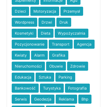
Suplementy
Informacje
Agd
Dzieci
Motoryzacja
Przemysł
Wordpress
Drzwi
Druk
Kosmetyki
Dieta
Wypożyczalnia
Pozycjonowanie
Transport
Agencja
Kwiaty
Alarm
Grafika
Nieruchomości
Obuwie
Zdrowie
Edukacja
Sztuka
Parking
Bankowość
Turystyka
Fotografia
Serwis
Geodezja
Reklama
Bhp