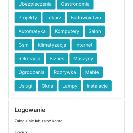
Ubezpieczenia
Gastronomia
Projekty
Lekarz
Budownictwo
Automatyka
Komputery
Salon
Gsm
Klimatyzacja
Internet
Rekreacja
Biznes
Maszyny
Ogrodzenia
Rozrywka
Meble
Usługi
Okna
Lampy
Instalacje
Logowanie
Zaloguj się lub załóż konto
Login: