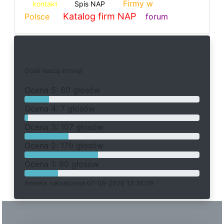
Firmy w
kontakt
Spis NAP
Katalog firm NAP
Polsce
forum
Ankieta
O
c
e
ń
n
a
s
z
ą
s
t
r
o
n
ę
!
O
c
e
n
a 5: 60 głosów
O
c
e
n
a 4: 7 głosów
O
c
e
n
a 3: 107 głosów
O
c
e
n
a 2: 179 głosów
O
c
e
n
a 1: 80 głosów
Ankieta
z
a
k
o
ń
c
z
o
n
a 07-08-2026 13:36:09