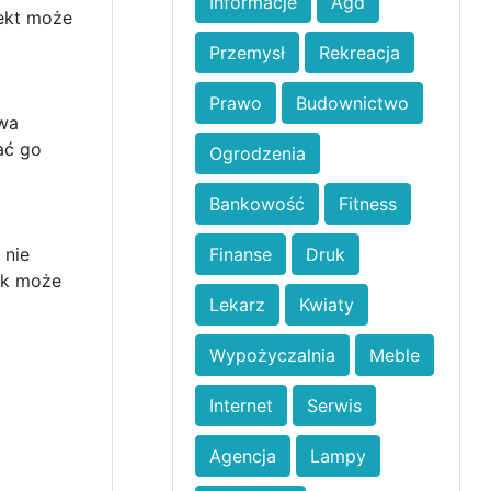
Informacje
Agd
fekt może
Przemysł
Rekreacja
Prawo
Budownictwo
ywa
ać go
Ogrodzenia
Bankowość
Fitness
 nie
Finanse
Druk
ek może
Lekarz
Kwiaty
Wypożyczalnia
Meble
Internet
Serwis
Agencja
Lampy