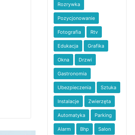
Rozrywka
Pozycjonowanie
Fotografia
Rtv
Edukacja
Grafika
Okna
Drzwi
Gastronomia
Ubezpieczenia
Sztuka
Instalacje
Zwierzęta
Automatyka
Parking
Alarm
Bhp
Salon