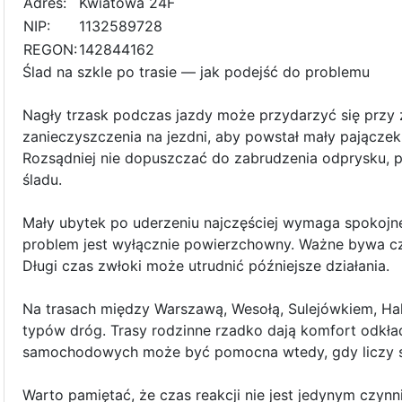
Adres:
Kwiatowa 24F
NIP:
1132589728
REGON:
142844162
Ślad na szkle po trasie — jak podejść do problemu
Nagły trzask podczas jazdy może przydarzyć się przy
zanieczyszczenia na jezdni, aby powstał mały pajączek
Rozsądniej nie dopuszczać do zabrudzenia odprysku, p
śladu.
Mały ubytek po uderzeniu najczęściej wymaga spokojnej
problem jest wyłącznie powierzchowny. Ważne bywa cza
Długi czas zwłoki może utrudnić późniejsze działania.
Na trasach między Warszawą, Wesołą, Sulejówkiem, Ha
typów dróg. Trasy rodzinne rzadko dają komfort odkł
samochodowych może być pomocna wtedy, gdy liczy si
Warto pamiętać, że czas reakcji nie jest jedynym czy