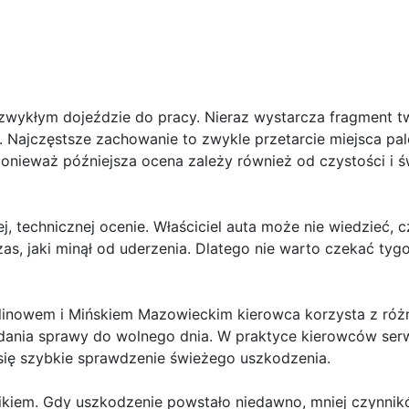
 zwykłym dojeździe do pracy. Nieraz wystarcza fragment 
. Najczęstsze zachowanie to zwykle przetarcie miejsca pa
onieważ późniejsza ocena zależy również od czystości i ś
, technicznej ocenie. Właściciel auta może nie wiedzieć, c
s, jaki minął od uderzenia. Dlatego nie warto czekać tyg
linowem i Mińskiem Mazowieckim kierowca korzysta z róż
adania sprawy do wolnego dnia. W praktyce kierowców ser
ę szybkie sprawdzenie świeżego uszkodzenia.
nnikiem. Gdy uszkodzenie powstało niedawno, mniej czynni