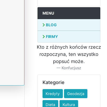
MENU
BLOG
FIRMY
Kto z różnych końców rzecz
rozpoczyna, ten wszystko
popsuć może.
Konfucjusz
Kategorie
Kredyty
Geodezja
Dieta
Kultura