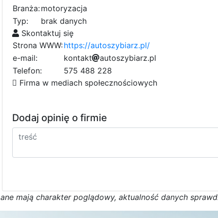
Branża:
motoryzacja
Typ:
brak danych
Skontaktuj się
Strona WWW:
https://autoszybiarz.pl/
e-mail:
k
o
n
t
a
k
t
1
a
1
u
t
o
s
z
y
b
i
a
r
z
.
p
5
l
2
Telefon:
575 488 228
f
Firma w mediach społecznościowych
Dodaj opinię o firmie
D
a
n
e
m
a
j
ą
c
h
a
r
a
k
t
e
r poglądowy,
a
k
t
u
a
l
n
o
ś
ć
d
a
n
y
c
h
s
p
r
a
w
d