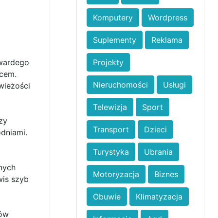
Komputery
Wordpress
Suplementy
Reklama
twardego
Projekty
lcem.
Nieruchomości
Usługi
wieżości
Telewizja
Sport
zy
Transport
Dzieci
odniami.
Turystyka
Ubrania
nych
Motoryzacja
Biznes
wis szyb
Obuwie
Klimatyzacja
ków