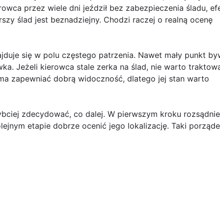
owca przez wiele dni jeździł bez zabezpieczenia śladu, e
szy ślad jest beznadziejny. Chodzi raczej o realną ocenę
jduje się w polu częstego patrzenia. Nawet mały punkt b
ka. Jeżeli kierowca stale zerka na ślad, nie warto traktow
ma zapewniać dobrą widoczność, dlatego jej stan warto
bciej zdecydować, co dalej. W pierwszym kroku rozsądnie
ejnym etapie dobrze ocenić jego lokalizację. Taki porząd